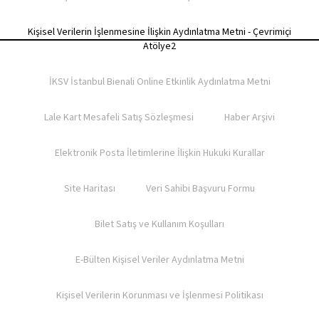
Kişisel Verilerin İşlenmesine İlişkin Aydınlatma Metni - Çevrimiçi
Atölye2
İKSV İstanbul Bienali Online Etkinlik Aydınlatma Metni
Lale Kart Mesafeli Satış Sözleşmesi
Haber Arşivi
Elektronik Posta İletimlerine İlişkin Hukuki Kurallar
Site Haritası
Veri Sahibi Başvuru Formu
Bilet Satış ve Kullanım Koşulları​
E-Bülten Kişisel Veriler Aydınlatma Metni
Kişisel Verilerin Korunması ve İşlenmesi Politikası