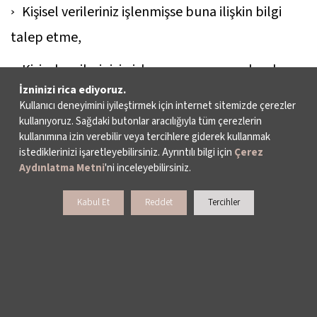
Kişisel verileriniz işlenmişse buna ilişkin bilgi
talep etme,
Kişisel verilerinizin işlenme amacını ve bunların
İzninizi rica ediyoruz.
amacına uygun kullanılıp kullanılmadığını
Kullanıcı deneyimini iyileştirmek için internet sitemizde çerezler
öğrenme,
kullanıyoruz. Sağdaki butonlar aracılığıyla tüm çerezlerin
kullanımına izin verebilir veya tercihlere giderek kullanmak
Yurt içinde veya yurt dışında kişisel verilerinizin
istediklerinizi işaretleyebilirsiniz. Ayrıntılı bilgi için
Çerez
Aydınlatma Metni
'ni inceleyebilirsiniz.
aktarıldığı üçüncü kişileri bilme,
Kabul Et
Reddet
Tercihler
Kişisel verilerinizin eksik veya yanlış işlenmiş
olması hâlinde bunların düzeltilmesini isteme ve
bu kapsamda yapılan işlemin kişisel verilerinizin
aktarıldığı üçüncü kişilere bildirilmesini isteme,