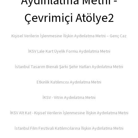
Aydınlatma Metni -
Çevrimiçi Atölye2
Kişisel Verilerin İşlenmesine İlişkin Aydınlatma Metni – Genç Caz
İKSV Lale Kart Üyelik Formu Aydınlatma Metni
İstanbul Tasarım Bienali Şarkı Şehir Hatları Aydınlatma Metni
Etkinlik Katılımcısı Aydınlatma Metni
İKSV - Vitrin Aydınlatma Metni
İKSV Alt Kat - Kişisel Verilerin İşlenmesine İlişkin Aydınlatma Metni
İstanbul Film Festivali Katılımcılarına İlişkin Aydınlatma Metni