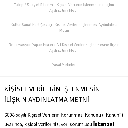
Talep / Şikayet Bildirimi - Kişisel Verilerin İşlenmesine İlişkin
Aydınlatma Metni
Kültür Sanat Kart Çekilişi - Kişisel Verilerin İşlenmesi Aydınlatma
Metni
Rezervasyon Yapan Kişilere Ait Kişisel Verilerin İşlenmesine İlişkin
Aydınlatma Metni
Yasal Metinler
KİŞİSEL VERİLERİN İŞLENMESİNE
İLİŞKİN AYDINLATMA METNİ
6698 sayılı Kişisel Verilerin Korunması Kanunu (“Kanun”)
İstanbul
uyarınca, kişisel verileriniz; veri sorumlusu