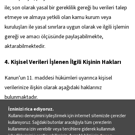
ile; son olarak yasal bir gereklilik gereği bu verileri talep
etmeye ve almaya yetkili olan kamu kurum veya
kuruluşları ile yasal sınırlara uygun olarak ve ilgili işlemin
gereği ve amacı ölçüsünde paylaşabilmekte,
aktarabilmektedir.
4. Kişisel Verileri İşlenen İlgili Kişinin Hakları
Kanun’un 11. maddesi hükümleri uyarınca kişisel
verilerinize ilişkin olarak aşağıdaki haklarınız
bulunmaktadır.
İzninizi rica ediyoruz.
Kişisel verilerinizin işlenip işlenmediğini
Kullanıcı deneyimini iyileştirmek için internet sitemizde çerezler
kullanıyoruz. Sağdaki butonlar aracılığıyla tüm çerezlerin
öğrenme,
kullanımına izin verebilir veya tercihlere giderek kullanmak