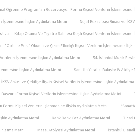
ienal Öğrenme Programları Rezervasyon Formu Kişisel Verilerin İşlenmesine İ
in İşlenmesine İlişkin Aydınlatma Metni
Nejat Eczacıbaşı Binası ve İKSV 
stivali – Kitap Okuma Ve Tiyatro Sahnesi Keşfi Kişisel Verilerin İşlenmesine 
i – "Opti İle Pesi" Okuma ve Çizim Etkinliği Kişisel Verilerin İşlenmesine İliş
 Verilerin İşlenmesine İlişkin Aydınlatma Metni
54. İstanbul Müzik Festi
İşlenmesine İlişkin Aydınlatma Metni
Sanatta Yaratıcı Bakışlar IV Atölye
 İKSV Anket ve Çekilişe İlişkin Kişisel Verilerin İşlenmesine İlişkin Aydınlatma
ği Başvuru Formu Kişisel Verilerin İşlenmesine İlişkin Aydınlatma Metni
 Formu Kişisel Verilerin İşlenmesine İlişkin Aydınlatma Metni
“Sanatta
lişkin Aydınlatma Metni
Renk Renk Caz Aydınlatma Metni
Ticari
ydınlatma Metni
Masal Atölyesi Aydınlatma Metni
İstanbul Bienal