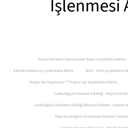
İşlenmesi 
Kişisel Verilerin İşlenmesine İlişkin Aydınlatma Metni
Etkinlik Katılımcısı Aydınlatma Metni
İKSV - Vitrin Aydınlatma 
“Kuşlar Ne Düşünüyor?” Projesi için Aydınlatma Metni
Cankulağıyla Dinleme Etkinliği - Kişisel Veril
Cankulağıyla Dinleme Etkinliği Bireysel Katılım - Kişisel 
Deprem Bölgesi Enstrüman Destek Fonu Kişis