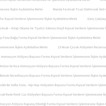
tılımcısı Kişisel Verilerinin Korunması ve İşlenmesi Aydınlatma Metni
İKSV
nmesine İlişkin Aydınlatma Metni
Manda Festivali Ticari Elektronik İlet
Tur Kişisel Verilerin İşlenmesine İlişkin Aydınlatma Metni
Genç Çalıştay 
stivali – Kitap Okuma Ve Tiyatro Sahnesi Keşfi Kişisel Verilerin İşlenmesine 
çı Fonu Bağış Formu Kişisel Verilerin İşlenmesine İlişkin Aydınlatma Metni
İşlenmesine İlişkin Aydınlatma Metni
23 Nisan Çocuk Atölyeleri Rezervas
Animasyon Atölyesi Başvuru Formu Kişisel Verilerin İşlenmesine İlişkin Ayd
otion ile Kısa Animasyon Atölyesi Başvuru Formu Kişisel Verilerin İşlenmesin
 Bienali Akreditasyon Başvuru Formu Kişisel Verilerin İşlenmesine İlişkin Ayd
üzikli Bir Hafta Sonu - Hip-Hop Atölyeleri Başvuru Formu Kişisel Verilerin İşle
ivali Renk Renk Caz Atölyeleri Başvuru Formu Kişisel Verilerin İşlenmesine İl
asyon Atölyesi Kapanış Etkinliği Formu Kişisel Verilerin İşlenmesine İlişkin