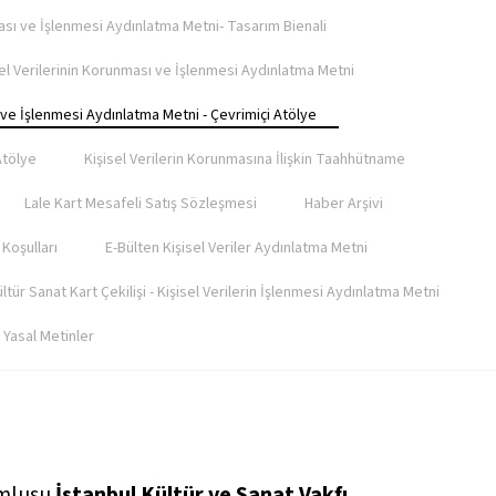
ması ve İşlenmesi Aydınlatma Metni- Tasarım Bienali
sel Verilerinin Korunması ve İşlenmesi Aydınlatma Metni
ı ve İşlenmesi Aydınlatma Metni - Çevrimiçi Atölye
Atölye
Kişisel Verilerin Korunmasına İlişkin Taahhütname
Lale Kart Mesafeli Satış Sözleşmesi
Haber Arşivi
Koşulları​
E-Bülten Kişisel Veriler Aydınlatma Metni
ltür Sanat Kart Çekilişi - Kişisel Verilerin İşlenmesi Aydınlatma Metni
Yasal Metinler
umlusu
İstanbul Kültür ve Sanat Vakfı