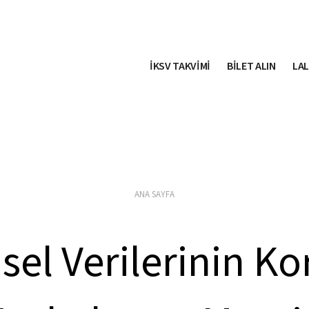
İKSV TAKVİMİ
BİLET ALIN
LAL
ANA SAYFA
şisel Verilerinin K