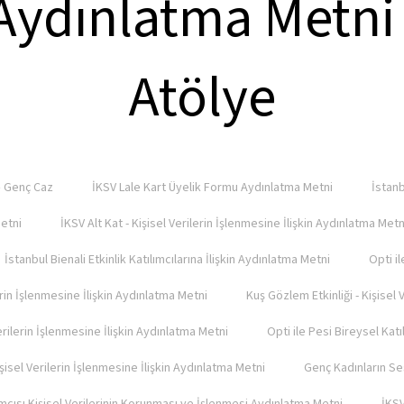
Aydınlatma Metni 
Atölye
 – Genç Caz
İKSV Lale Kart Üyelik Formu Aydınlatma Metni
İstanb
Metni
İKSV Alt Kat - Kişisel Verilerin İşlenmesine İlişkin Aydınlatma Metn
İstanbul Bienali Etkinlik Katılımcılarına İlişkin Aydınlatma Metni
Opti il
erin İşlenmesine İlişkin Aydınlatma Metni
Kuş Gözlem Etkinliği - Kişisel 
Verilerin İşlenmesine İlişkin Aydınlatma Metni
Opti ile Pesi Bireysel Katı
el Verilerin İşlenmesine İlişkin Aydınlatma Metni
Genç Kadınların Se