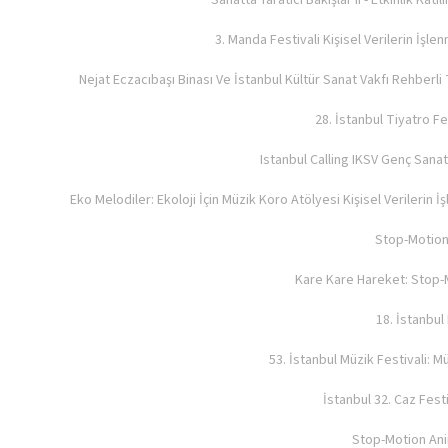
Sanatta Yaratıcı Bakışlar II - Etkinlik Ka
3. Manda Festivali Kişisel Verilerin İşle
Nejat Eczacıbaşı Binası Ve İstanbul Kültür Sanat Vakfı Rehberli 
28. İstanbul Tiyatro Fe
Istanbul Calling IKSV Genç Sanat
Eko Melodiler: Ekoloji İçin Müzik Koro Atölyesi Kişisel Verilerin 
Stop-Motion 
Kare Kare Hareket: Stop-M
18. İstanbul
53. İstanbul Müzik Festivali: M
İstanbul 32. Caz Fest
Stop-Motion Anim