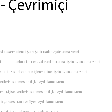
- Çevrimiçi
ul Tasarım Bienali Şarkı Şehir Hatları Aydınlatma Metni
i
İstanbul Film Festivali Katılımcılarına İlişkin Aydınlatma Metni
e Pesi - Kişisel Verilerin İşlenmesine İlişkin Aydınlatma Metni
Verilerin İşlenmesine İlişkin Aydınlatma Metni
lım - Kişisel Verilerin İşlenmesine İlişkin Aydınlatma Metni
si: Çoksesli Koro Atölyesi Aydınlatma Metni