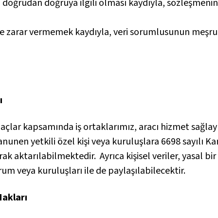
doğrudan doğruya ilgili olması kaydıyla, sözleşmenin ta
rine zarar vermemek kaydıyla, veri sorumlusunun meşru 
ı
 Amaçlar kapsamında iş ortaklarımız, aracı hizmet sağlay
kanunen yetkili özel kişi veya kuruluşlara 6698 sayılı K
ak aktarılabilmektedir. Ayrıca kişisel veriler, yasal bir 
m veya kuruluşları ile de paylaşılabilecektir.
 Hakları