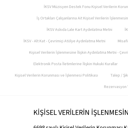
İKSV Müzisyen Destek Fonu Kişisel Verilerin Koru
İş Ortakları Çalışanlarına Ait Kişisel Verilerin İşlenmes
İKSV Askıda Lale Kart Aydınlatma Metni
İK
İKSV - Alt Kat - Çevrimiçi Atölye Aydınlatma Metni
Misafi
Kişisel Verilerin İşlenmesine İlişkin Aydınlatma Metni - Çevr
Elektronik Posta İletimlerine İlişkin Hukuki Kurallar
Kişisel Verilerin Korunması ve İşlenmesi Politikası
Talep / Şik
Rezervasyon Ya
KİŞİSEL VERİLERİN İŞLENMESİ
6698 sayılı Kişisel Verilerin Korunması 