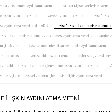
nması ve İşlenmesi Aydınlatma Metni
Misafir Kişisel Verilerinin Korun
ine İlişkin Aydınlatma Metni
Çerez Aydınlatma Metni
Misafir Kişi
SV Aydınlatma Metni - Halk Ödülü
Misafir Kişisel Verilerinin Korunmas
r Kişisel Verilerinin Korunması ve İşlenmesi Aydınlatma Metni - Stop Motion 
imiçi Atölye2
İKSV İstanbul Bienali Online Etkinlik Aydınlatma Metni
Site Haritası
Veri Sahibi Başvuru Formu
Bilet Satış ve Kullanım 
ayet Bildirimi - Kişisel Verilerin İşlenmesine İlişkin Aydınlatma Metni
Kü
pan Kişilere Ait Kişisel Verilerin İşlenmesine İlişkin Aydınlatma Metni
NE İLİŞKİN AYDINLATMA METNİ
Kanunu (“Kanun”) uyarınca, kişisel verileriniz; veri sor