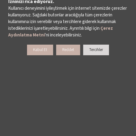
İzninizi rica ediyoruz.
İKSV’DE ÇALIŞMAK
Kullanıcı deneyimini iyileştirmek için internet sitemizde çerezler
kullanıyoruz. Sağdaki butonlar aracılığıyla tüm çerezlerin
kullanımına izin verebilir veya tercihlere giderek kullanmak
BASIN
istediklerinizi işaretleyebilirsiniz. Ayrıntılı bilgi için
Çerez
Aydınlatma Metni
'ni inceleyebilirsiniz.
ARŞİV
Kabul Et
Reddet
Tercihler
BİZE ULAŞIN
DESTEKLERİNİZİ BEKLİYORUZ
LALE KART ÜYELİK PROGRAMI
SPONSORLUK PROGRAMI
BAĞIŞ OLANAKLARI