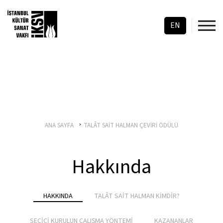
EN
ANA SAYFA
TALÂT SAİT HALMAN ÇEVİRİ ÖDÜLÜ
Hakkında
HAKKINDA
TALÂT SAİT HALMAN KİMDİR?
SEÇİCİ KURULUN ÇALIŞMA YÖNTEMİ
KAZANANLAR