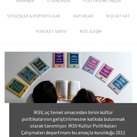
HAKKINDA
ETKİNLİKLER
POLİTİKA METİNLERİ
SÖYLEŞİLER & RÖPORTAJLAR
RAPORLAR
İKSV ALT KAT
PODCAST SERİSİ
BİZE ULAŞIN
İKSV, üç temel amacından birini kültür
politikalarının geliştirilmesine katkıda bulunmak
olarak tanımlıyor. İKSV Kültür Politikaları
Çalışmaları departmanı bu amaçla kurulduğu 2011