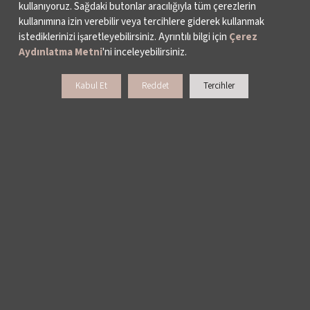
LEYLA GENCER ŞAN YARIŞMASI
kullanıyoruz. Sağdaki butonlar aracılığıyla tüm çerezlerin
kullanımına izin verebilir veya tercihlere giderek kullanmak
KÜLTÜR POLİTİKALARI ÇALIŞMALARI
istediklerinizi işaretleyebilirsiniz. Ayrıntılı bilgi için
Çerez
Aydınlatma Metni
'ni inceleyebilirsiniz.
Kabul Et
Reddet
Tercihler
BİZ KİMİZ?
HAKKIMIZDA
FAALİYET RAPORLARI
YAYINLAR
İKSV’DE ÇALIŞMAK
BASIN