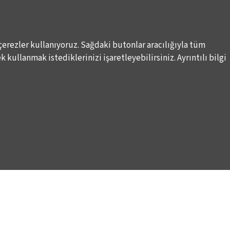
çerezler kullanıyoruz. Sağdaki butonlar aracılığıyla tüm
 kullanmak istediklerinizi işaretleyebilirsiniz. Ayrıntılı bilgi
Elektronik Posta İletimlerine İlişkin Hukuki Kurallar
Haber A