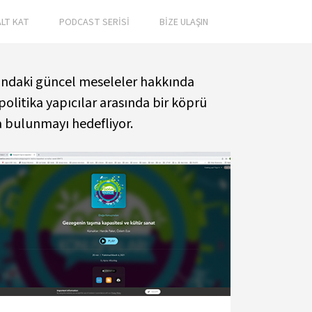
ALT KAT
PODCAST SERİSİ
BİZE ULAŞIN
anındaki güncel meseleler hakkında
politika yapıcılar arasında bir köprü
a bulunmayı hedefliyor.