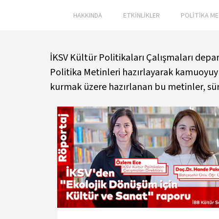
HAKKINDA
ETKİNLİKLER
POLİTİKA ME
İKSV Kültür Politikaları Çalışmaları depa
Politika Metinleri hazırlayarak kamuoyuyla
kurmak üzere hazırlanan bu metinler, sür