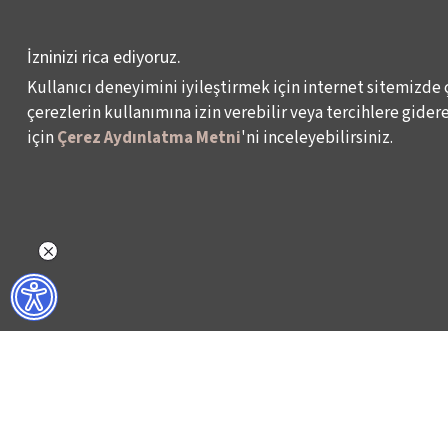
YARIŞMASI
KÜLTÜR POLİTİKALARI
İzninizi rica ediyoruz.
ÇALIŞMALARI
Kullanıcı deneyimini iyileştirmek için internet sitemizde 
çerezlerin kullanımına izin verebilir veya tercihlere giderek
için
Çerez Aydınlatma Metni
'ni inceleyebilirsiniz.
Veri Sahibi Başvuru Formu
KVKK Politikası
© 2024 – İKSV, İstanbul Kültür Sanat Vakfı