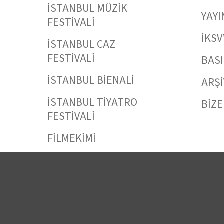
İSTANBUL MÜZİK
YAYI
FESTİVALİ
İKSV
İSTANBUL CAZ
FESTİVALİ
BAS
İSTANBUL BİENALİ
ARŞİ
İSTANBUL TİYATRO
BİZE
FESTİVALİ
FİLMEKİMİ
SALON İKSV
VENEDİK BİENALİ
TÜRKİYE PAVYONU
LEYLA GENCER ŞAN