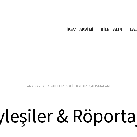
İKSV TAKVİMİ
BİLET ALIN
LAL
ANA SAYFA
KÜLTÜR POLİTİKALARI ÇALIŞMALARI
leşiler & Röporta