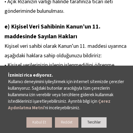
• Açık Rızanızın varlığı halinde tarafınıza ticari ileti
gönderiminde bulunulması.
e) Kişisel Veri Sahibinin Kanun’un 11.
maddesinde Sayılan Hakları
Kişisel veri sahibi olarak Kanun’un 11. maddesi uyarınca
aşağıdaki haklara sahip olduğunuzu bildiririz:
• Kişisel verilerinizin işlenip işlenmediğini öğrenme,
• Kişisel verileriniz işlenmişse buna ilişkin bilgi talep
İzninizi rica ediyoruz.
Kullanıcı deneyimini iyileştirmek için internet sitemizde çerezler
etme,
kullanıyoruz. Sağdaki butonlar aracılığıyla tüm çerezlerin
• Kişisel verilerinizin işlenme amacını ve bunların
kullanımına izin verebilir veya tercihlere giderek kullanmak
istediklerinizi işaretleyebilirsiniz. Ayrıntılı bilgi için
Çerez
amacına uygun kullanılıp kullanılmadığını öğrenme,
Aydınlatma Metni
'ni inceleyebilirsiniz.
• Yurt içinde veya yurt dışında kişisel verilerinizin
aktarıldığı üçüncü kişileri bilme,
Kabul Et
Reddet
Tercihler
• Kişisel verilerinizin eksik veya yanlış işlenmiş olması