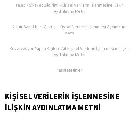
Talep / Şikayet Bildirimi - Kişisel Verilerin İşlenmesine İlişkin
Aydınlatma Metni
Kültür Sanat Kart Çekilişi - Kişisel Verilerin İşlenmesi Aydınlatma
Metni
Rezervasyon Yapan Kişilere Ait Kişisel Verilerin İşlenmesine İlişkin
Aydınlatma Metni
Yasal Metinler
KİŞİSEL VERİLERİN İŞLENMESİNE
İLİŞKİN AYDINLATMA METNİ