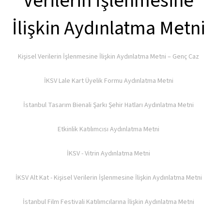
Verilerin İşlenmesine
İlişkin Aydınlatma Metni
Kişisel Verilerin İşlenmesine İlişkin Aydınlatma Metni – Genç Caz
İKSV Lale Kart Üyelik Formu Aydınlatma Metni
İstanbul Tasarım Bienali Şarkı Şehir Hatları Aydınlatma Metni
Etkinlik Katılımcısı Aydınlatma Metni
İKSV - Vitrin Aydınlatma Metni
İKSV Alt Kat - Kişisel Verilerin İşlenmesine İlişkin Aydınlatma Metni
İstanbul Film Festivali Katılımcılarına İlişkin Aydınlatma Metni