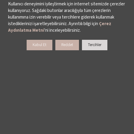
Kişisel verileriniz işlenmişse buna ilişkin bilgi
Kullanıcı deneyimini iyileştirmek için internet sitemizde çerezler
kullanıyoruz. Sağdaki butonlar aracılığıyla tüm çerezlerin
talep etme,
kullanımına izin verebilir veya tercihlere giderek kullanmak
istediklerinizi işaretleyebilirsiniz. Ayrıntılı bilgi için
Çerez
Kişisel verilerinizin işlenme amacını ve bunların
Aydınlatma Metni
'ni inceleyebilirsiniz.
amacına uygun kullanılıp kullanılmadığını
Kabul Et
Reddet
Tercihler
öğrenme,
Yurt içinde veya yurt dışında kişisel verilerinizin
aktarıldığı üçüncü kişileri bilme,
Kişisel verilerinizin eksik veya yanlış işlenmiş
olması hâlinde bunların düzeltilmesini isteme ve
bu kapsamda yapılan işlemin kişisel verilerinizin
aktarıldığı üçüncü kişilere bildirilmesini isteme,