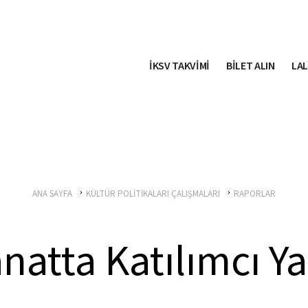
İKSV TAKVİMİ
BİLET ALIN
LAL
ANA SAYFA
KÜLTÜR POLİTİKALARI ÇALIŞMALARI
RAPORLAR
natta Katılımcı Y