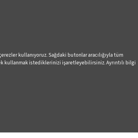
çerezler kullanıyoruz. Sağdaki butonlar aracılığıyla tüm
 kullanmak istediklerinizi işaretleyebilirsiniz. Ayrıntılı bilgi
Elektronik Posta İletimlerine İlişkin Hukuki Kurallar
Haber A