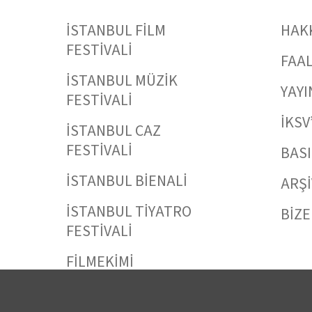
İSTANBUL FİLM
HAK
FESTİVALİ
FAAL
İSTANBUL MÜZİK
YAYI
FESTİVALİ
İKSV
İSTANBUL CAZ
FESTİVALİ
BAS
İSTANBUL BİENALİ
ARŞİ
İSTANBUL TİYATRO
BİZE
FESTİVALİ
FİLMEKİMİ
SALON İKSV