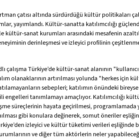
rtman çatısı altında sürdürdüğü kültür politikaları ç
mlar, yayımlandı. Kültür-sanatta katılımcılığı güçlendi
le kültür-sanat kurumları arasındaki mesafenin azaltılm
deneyiminin derinleşmesi ve izleyici profilinin çeşitlen
dlı çalışma Türkiye’de kültür-sanat alanının "kullanı
tılım olanaklarının artırılması yolunda "herkes için kü
tılamayanların sebepleri; katılımın önündeki bireysel, 
lişkili engelleri tanımlamayı amaçlıyor. Katılımcılığı k
elleşme süreçlerinin hayata geçirilmesi, programlamada
anılması gibi konulara değinerek, somut öneriler eşliğin
kiye’den izleyici ve kültür tüketimi verileri eşliğinde b
 kurumlarının ve diğer tüm aktörlerin neler yapabileceğ