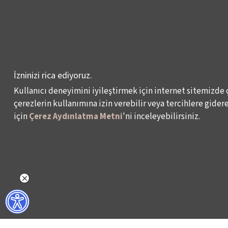
VENEDİK BİENALİ
TÜRKİYE PAVYONU
LEYLA GENCER ŞAN
YARIŞMASI
İzninizi rica ediyoruz.
KÜLTÜR POLİTİKALARI
Kullanıcı deneyimini iyileştirmek için internet sitemizde 
ÇALIŞMALARI
çerezlerin kullanımına izin verebilir veya tercihlere giderek
için
Çerez Aydınlatma Metni
'ni inceleyebilirsiniz.
Veri Sahibi Başvuru Formu
KVKK Politikası
© 2024 – İKSV, İstanbul Kültür Sanat Vakfı