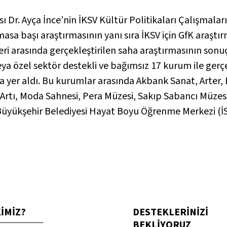
sı Dr. Ayça İnce’nin İKSV Kültür Politikaları Çalışmal
asa başı araştırmasının yanı sıra İKSV için GfK araştır
eri arasında gerçekleştirilen saha araştırmasının sonuçl
a özel sektör destekli ve bağımsız 17 kurum ile gerçe
da yer aldı. Bu kurumlar arasında Akbank Sanat, Arter
tı, Moda Sahnesi, Pera Müzesi, Sakıp Sabancı Müzesi,
 Büyükşehir Belediyesi Hayat Boyu Öğrenme Merkezi (İS
KİMİZ?
DESTEKLERİNİZİ
BEKLİYORUZ