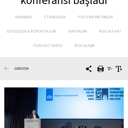
konferansı başladı
HAKKINDA
ETKİNLİKLER
POLİTİKA METİNLERİ
SÖYLEŞİLER & RÖPORTAJLAR
RAPORLAR
İKSV ALT KAT
PODCAST SERİSİ
BİZE ULAŞIN
GERİ DÖN