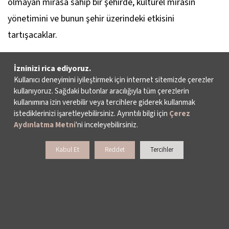
olmayan mirasa sahip bir şehirde, kültürel mirasın
yönetimini ve bunun şehir üzerindeki etkisini
tartışacaklar.
Moderatör:
Doç. Dr. Burak Asiliskender, Abdullah Gül
İzninizi rica ediyoruz.
Üniversitesi Mimarlık Fakültesi Mimarlık Bölüm Başkanı
Kullanıcı deneyimini iyileştirmek için internet sitemizde çerezler
kullanıyoruz. Sağdaki butonlar aracılığıyla tüm çerezlerin
(Kayseri)
kullanımına izin verebilir veya tercihlere giderek kullanmak
istediklerinizi işaretleyebilirsiniz. Ayrıntılı bilgi için
Çerez
Konuşmacılar:
Aydınlatma Metni
'ni inceleyebilirsiniz.
Çetin Şişman, TC Kültür ve Turizm Bakanlığı
Kabul Et
Reddet
Tercihler
Malatya İl Kültür ve Turizm Müdürü (Malatya)
Emine Öztürk, Zeugma Mozaik Müzesi Müdürü
(Gaziantep)