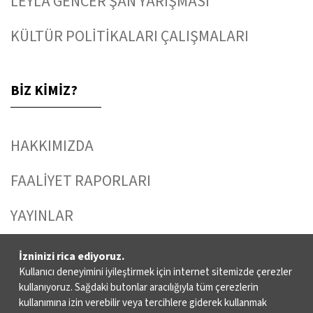
LEYLA GENCER ŞAN YARIŞMASI
KÜLTÜR POLİTİKALARI ÇALIŞMALARI
BİZ KİMİZ?
HAKKIMIZDA
FAALİYET RAPORLARI
YAYINLAR
İKSV’DE ÇALIŞMAK
İzninizi rica ediyoruz.
Kullanıcı deneyimini iyileştirmek için internet sitemizde çerezler
BASIN
kullanıyoruz. Sağdaki butonlar aracılığıyla tüm çerezlerin
kullanımına izin verebilir veya tercihlere giderek kullanmak