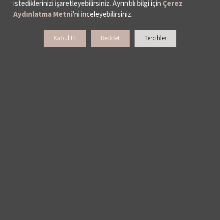
ARŞİV
istediklerinizi işaretleyebilirsiniz. Ayrıntılı bilgi için
Çerez
Aydınlatma Metni
'ni inceleyebilirsiniz.
BİZE ULAŞIN
Kabul Et
Reddet
Tercihler
DESTEKLERİNİZİ BEKLİYORUZ
LALE KART ÜYELİK PROGRAMI
SPONSORLUK PROGRAMI
BAĞIŞ OLANAKLARI
KURUMSAL SATIŞ
BİENALE KİŞİSEL DESTEK