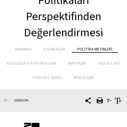
Politikaları
Perspektifinden
Değerlendirmesi
HAKKINDA
ETKİNLİKLER
POLİTİKA METİNLERİ
SÖYLEŞİLER & RÖPORTAJLAR
RAPORLAR
İKSV ALT KAT
PODCAST SERİSİ
BİZE ULAŞIN
GERİ DÖN