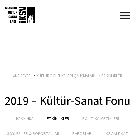
ANA SAYFA
KÜLTÜR POLİTİKALARI ÇALIŞMALARI
ETKİNLİKLER
2019 – Kültür-Sanat Fonu
HAKKINDA
ETKİNLİKLER
POLİTİKA METİNLERİ
SÖYLEŞİLER & RÖPORTAJLAR
RAPORLAR
İKSV ALT KAT