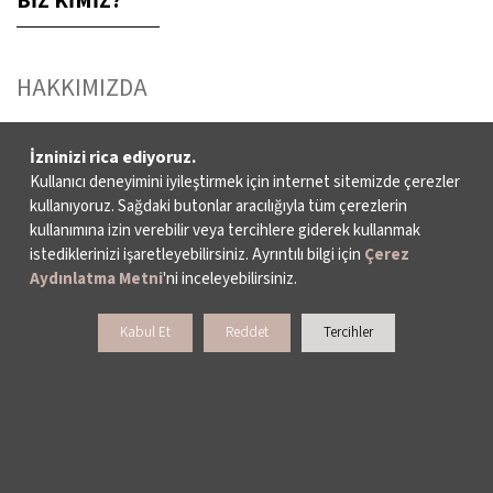
BİZ KİMİZ?
HAKKIMIZDA
FAALİYET RAPORLARI
İzninizi rica ediyoruz.
Kullanıcı deneyimini iyileştirmek için internet sitemizde çerezler
YAYINLAR
kullanıyoruz. Sağdaki butonlar aracılığıyla tüm çerezlerin
kullanımına izin verebilir veya tercihlere giderek kullanmak
İKSV’DE ÇALIŞMAK
istediklerinizi işaretleyebilirsiniz. Ayrıntılı bilgi için
Çerez
Aydınlatma Metni
'ni inceleyebilirsiniz.
BASIN
Kabul Et
Reddet
Tercihler
ARŞİV
BİZE ULAŞIN