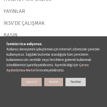
YAYINLAR
İKSV’DE ÇALIŞMAK
BASIN
İzninizi rica ediyoruz.
ARŞİV
Kullanıcı deneyimini iyileştirmek için internet sitemizde çerezler
kullanıyoruz. Sağdaki butonlar aracılığıyla tüm çerezlerin
BİZE ULAŞIN
kullanımına izin verebilir veya tercihlere giderek kullanmak
istediklerinizi işaretleyebilirsiniz. Ayrıntılı bilgi için
Çerez
Aydınlatma Metni
'ni inceleyebilirsiniz.
DESTEKLERİNİZİ BEKLİYORUZ
Kabul Et
Reddet
Tercihler
LALE KART ÜYELİK PROGRAMI