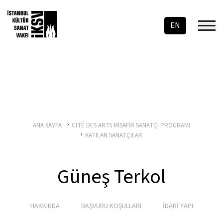
EN
ANA SAYFA
CITÉ DES ARTS MİSAFİR SANATÇI PROGRAMI
KATILAN SANATÇILAR
Güneş Terkol
HAKKINDA
BAŞVURU KOŞULLARI
İDARİ YAPI