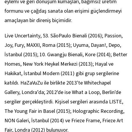
eylemi ve geri dönüşüm kumaşları, bağımsız üretim
formunu ve çağdaş sanata olan erişimi güçlendirmeyi
amaçlayan bir direniş biçimidir.
Live Uncertainty
, 53. SãoPaulo Bienali (2016);
Passion,
Joy, Fury
, MAXXI, Roma (2015);
Uyuma, Dayan!
, Depo,
İstanbul (2015); 10. Gwangju Bienali, Kore (2014);
Better
Homes
, New York Heykel Merkezi (2013);
Hayal ve
Hakikat
, İstanbul Modern (2011) gibi grup sergilerine
katıldı. HaZaVuZu ile birlikte 2013'te Whitechapel
Gallery, Londra’da; 2012'de ise What a Loop, Berlin'de
sergiler gerçekleştirdi. Kişisel sergileri arasında
LISTE
,
The Young Fair in Basel (2015);
Holographic Recording
,
NON Galeri, İstanbul (2014) ve
Frieze Frame
, Frieze Art
Fair, Londra (2012) bulunuyor.