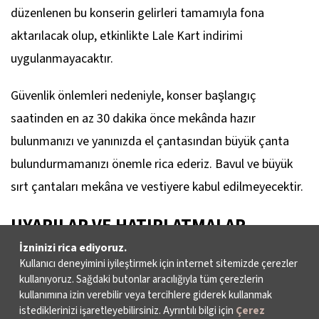
düzenlenen bu konserin gelirleri tamamıyla fona
aktarılacak olup, etkinlikte Lale Kart indirimi
uygulanmayacaktır.
Güvenlik önlemleri nedeniyle, konser başlangıç
saatinden en az 30 dakika önce mekânda hazır
bulunmanızı ve yanınızda el çantasından büyük çanta
bulundurmamanızı önemle rica ederiz. Bavul ve büyük
sırt çantaları mekâna ve vestiyere kabul edilmeyecektir.
UYARILAR VE HATIRLATMALAR
İzninizi rica ediyoruz.
Kullanıcı deneyimini iyileştirmek için internet sitemizde çerezler
GEÇ GELENLER Konsere geç gelen izleyiciler, sadece ilk
kullanıyoruz. Sağdaki butonlar aracılığıyla tüm çerezlerin
alkış esnasında içeri alınır. İlk alkışı kaçıran izleyiciler
kullanımına izin verebilir veya tercihlere giderek kullanmak
istediklerinizi işaretleyebilirsiniz. Ayrıntılı bilgi için
Çerez
konser arasını beklemek zorundadır. Ara olmayan