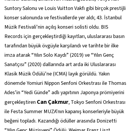
Suntory Salonu ve Louis Vuitton Vakfı gibi birçok prestijli
konser salonunda ve festivallerde yer aldı; 43. İstanbul
Müzik Festivali’nin açılış konseri solisti oldu. BIS
Records için gerçekleştirdiği kayıtları, uluslararası basın
tarafından büyük övgüyle karşılandı ve tarihte bir ilke
imza atarak “Yılın Solo Kaydı” (2019) ve “Yılın Genç
Sanatçısı” (2020) dallarında art arda iki Uluslararası
Klasik Müzik Ödülü’ne (ICMA) layık görüldü. Yakın
dönemde Yomiuri Nippon Senfoni Orkestrası ile Thomas
Ades’in “Yedi Günde” adlı yapıtının Japonya prömiyerini
Can Çakmur
gerçekleştiren
, Tokyo Senfoni Orkestrası
ile Festa Summer MUZA’nın kapanış konserleriyle büyük
beğeni topladı. Kazandığı ödüller arasında Donizetti
“Yılın Genç Müzisyeni” Ödülü, Weimar Franz Liszt