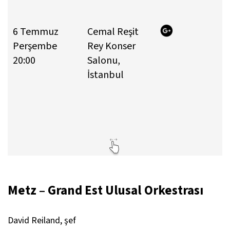
6 Temmuz
Cemal Reşit
B
Perşembe
Rey Konser
6
20:00
Salonu,
4
İstanbul
3
E
G
T
Metz – Grand Est Ulusal Orkestrası
David Reiland, şef