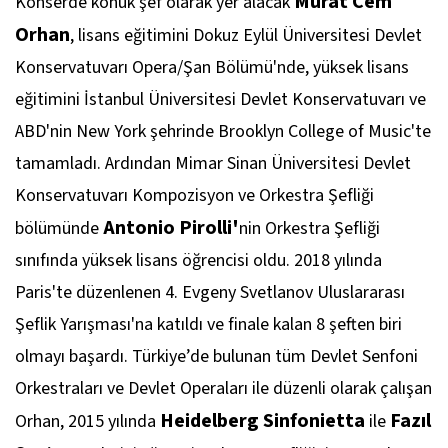
Murat Cem
Konserde konuk şef olarak yer alacak
Orhan
, lisans eğitimini Dokuz Eylül Üniversitesi Devlet
Konservatuvarı Opera/Şan Bölümü'nde, yüksek lisans
eğitimini İstanbul Üniversitesi Devlet Konservatuvarı ve
ABD'nin New York şehrinde Brooklyn College of Music'te
tamamladı. Ardından Mimar Sinan Üniversitesi Devlet
Konservatuvarı Kompozisyon ve Orkestra Şefliği
Antonio Pirolli'
bölümünde
nin Orkestra Şefliği
sınıfında yüksek lisans öğrencisi oldu. 2018 yılında
Paris'te düzenlenen 4. Evgeny Svetlanov Uluslararası
Şeflik Yarışması'na katıldı ve finale kalan 8 şeften biri
olmayı başardı. Türkiye’de bulunan tüm Devlet Senfoni
Orkestraları ve Devlet Operaları ile düzenli olarak çalışan
Heidelberg Sinfonietta
Fazıl
Orhan, 2015 yılında
ile