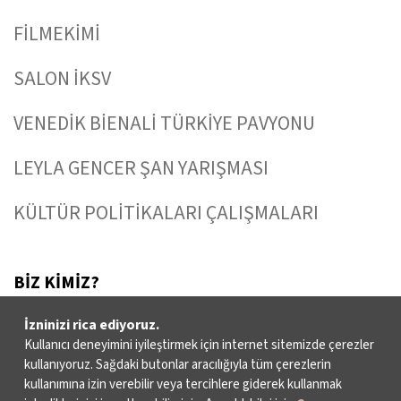
FİLMEKİMİ
SALON İKSV
VENEDİK BİENALİ TÜRKİYE PAVYONU
LEYLA GENCER ŞAN YARIŞMASI
KÜLTÜR POLİTİKALARI ÇALIŞMALARI
BİZ KİMİZ?
İzninizi rica ediyoruz.
Kullanıcı deneyimini iyileştirmek için internet sitemizde çerezler
HAKKIMIZDA
kullanıyoruz. Sağdaki butonlar aracılığıyla tüm çerezlerin
kullanımına izin verebilir veya tercihlere giderek kullanmak
FAALİYET RAPORLARI