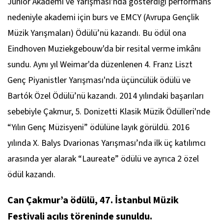
Junior Akademi ve Yarışması
'nda gösterdiği performans
nedeniyle akademi için burs ve
EMCY (Avrupa Gençlik
Müzik Yarışmaları)
Ödülü’nü kazandı. Bu ödül ona
Eindhoven Muziekgebouw'da bir resital verme imkânı
sundu. Aynı yıl Weimar'da düzenlenen
4. Franz Liszt
Genç Piyanistler Yarışması
'nda üçüncülük ödülü ve
Bartók Özel Ödülü
’nü kazandı. 2014 yılındaki başarıları
sebebiyle Çakmur,
5. Donizetti Klasik Müzik Ödülleri
'nde
“Yılın Genç Müzisyeni” ödülüne layık görüldü. 2016
yılında
X. Balys Dvarionas Yarışması
’nda ilk üç katılımcı
arasında yer alarak “Laureate” ödülü ve ayrıca 2 özel
ödül kazandı.
Can Çakmur’a ödülü, 47. İstanbul Müzik
Festivali açılış töreninde sunuldu.