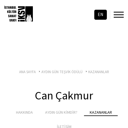
EN
ANA SAYFA
AYDIN GÜN TEŞVİK ÖDÜLÜ
KAZANANLAR
Can Çakmur
HAKKINDA
AYDIN GÜN KİMDİR?
KAZANANLAR
İLETİŞİM