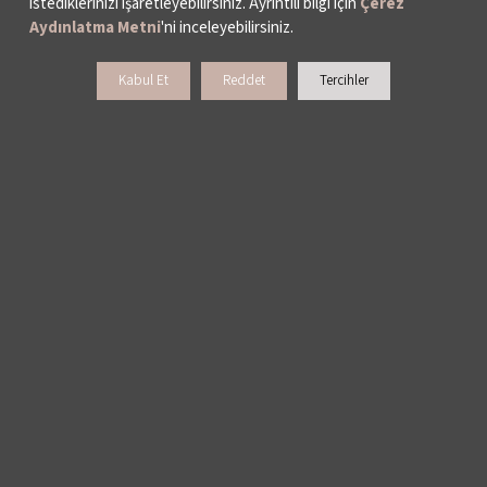
istediklerinizi işaretleyebilirsiniz. Ayrıntılı bilgi için
Çerez
Aydınlatma Metni
'ni inceleyebilirsiniz.
YAYINLAR
Kabul Et
Reddet
Tercihler
İKSV’DE ÇALIŞMAK
BASIN
ARŞİV
BİZE ULAŞIN
DESTEKLERİNİZİ BEKLİYORUZ
LALE KART ÜYELİK PROGRAMI