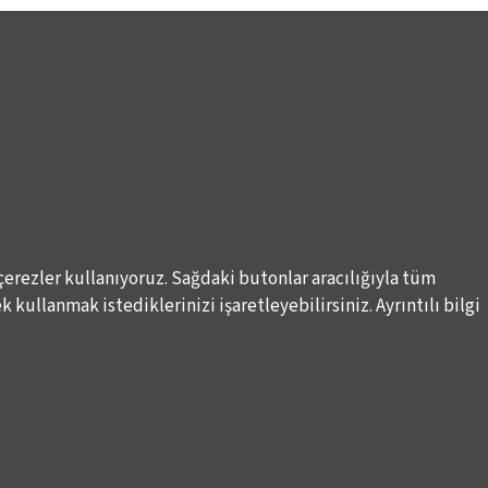
çerezler kullanıyoruz. Sağdaki butonlar aracılığıyla tüm
 kullanmak istediklerinizi işaretleyebilirsiniz. Ayrıntılı bilgi
Elektronik Posta İletimlerine İlişkin Hukuki Kurallar
Haber A