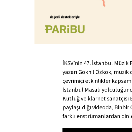
İKSV’nin 47. İstanbul Müzik
yazarı Göknil Özkök, müzik d
çevrimiçi etkinlikler kapsam
İstanbul Masalı
yolculuğunda
Kutluğ ve klarnet sanatçısı B
paylaşıldığı videoda,
Binbir 
farklı enstrümanlardan dinle