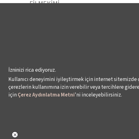
FİLMEKİMİ
SALON İKSV
VENEDİK BİENALİ
TÜRKİYE PAVYONU
LEYLA GENCER ŞAN
YARIŞMASI
İzninizi rica ediyoruz.
KÜLTÜR POLİTİKALARI
Kullanıcı deneyimini iyileştirmek için internet sitemizde 
ÇALIŞMALARI
çerezlerin kullanımına izin verebilir veya tercihlere giderek
için
Çerez Aydınlatma Metni
'ni inceleyebilirsiniz.
Veri Sahibi Başvuru Formu
KVKK Politikası
© 2024 – İKSV, İstanbul Kültür Sanat Vakfı