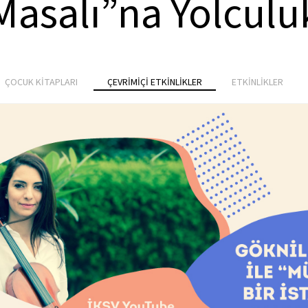
Masalı”na Yolculu
ÇOCUK KİTAPLARI
ÇEVRİMİÇİ ETKİNLİKLER
ETKİNLİKLER