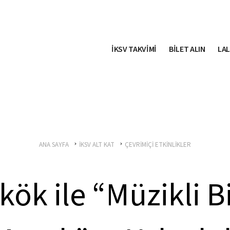
İKSV TAKVİMİ
BİLET ALIN
LAL
ANA SAYFA
İKSV ALT KAT
ÇEVRİMİÇİ ETKİNLİKLER
ök ile “Müzikli B