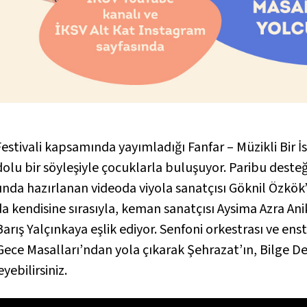
 Festivali kapsamında yayımladığı
Fanfar – Müzikli Bir 
olu bir söyleşiyle çocuklarla buluşuyor. Paribu desteğ
ında hazırlanan videoda viyola sanatçısı Göknil Özkök’
 kendisine sırasıyla, keman sanatçısı Aysima Azra Anik
arış Yalçınkaya eşlik ediyor. Senfoni orkestrası ve ens
Gece Masalları
’ndan yola çıkarak Şehrazat’ın, Bilge De
yebilirsiniz.