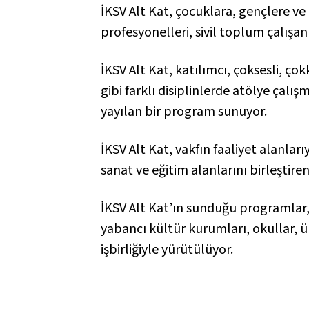
İKSV Alt Kat, çocuklara, gençlere ve
profesyonelleri, sivil toplum çalışanl
İKSV Alt Kat, katılımcı, çoksesli, çok
gibi farklı disiplinlerde atölye çalış
yayılan bir program sunuyor.
İKSV Alt Kat, vakfın faaliyet alanlar
sanat ve eğitim alanlarını birleştire
İKSV Alt Kat’ın sunduğu programlar, Mi
yabancı kültür kurumları, okullar, ün
işbirliğiyle yürütülüyor.