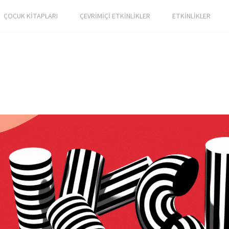
ÇOCUK KİTAPLARI
ÇEVRİMİÇİ ETKİNLİKLER
ETKİNLİKLER