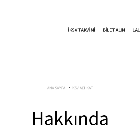
İKSV TAKVİMİ
BİLET ALIN
LAL
ANA SAYFA
İKSV ALT KAT
Hakkında