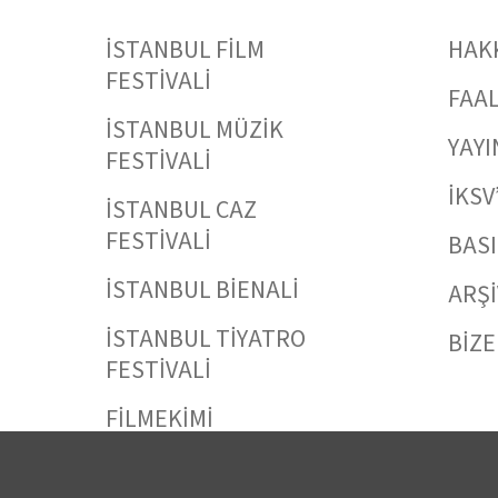
İSTANBUL FİLM
HAK
FESTİVALİ
FAAL
İSTANBUL MÜZİK
YAYI
FESTİVALİ
İKSV
İSTANBUL CAZ
FESTİVALİ
BAS
İSTANBUL BİENALİ
ARŞİ
İSTANBUL TİYATRO
BİZE
FESTİVALİ
FİLMEKİMİ
SALON İKSV