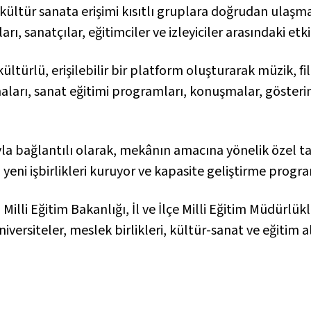
 kültür sanata erişimi kısıtlı gruplara doğrudan ulaşm
arı, sanatçılar, eğitimciler ve izleyiciler arasındaki etk
kültürlü, erişilebilir bir platform oluşturarak müzik, f
maları, sanat eğitimi programları, konuşmalar, gösterimle
ıyla bağlantılı olarak, mekânın amacına yönelik özel tas
n yeni işbirlikleri kuruyor ve kapasite geliştirme progr
lli Eğitim Bakanlığı, İl ve İlçe Milli Eğitim Müdürlükle
iversiteler, meslek birlikleri, kültür-sanat ve eğitim a