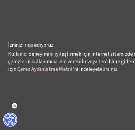
VENEDİK BİENALİ
TÜRKİYE PAVYONU
LEYLA GENCER ŞAN
YARIŞMASI
İzninizi rica ediyoruz.
KÜLTÜR POLİTİKALARI
Kullanıcı deneyimini iyileştirmek için internet sitemizde 
ÇALIŞMALARI
çerezlerin kullanımına izin verebilir veya tercihlere giderek
için
Çerez Aydınlatma Metni
'ni inceleyebilirsiniz.
Veri Sahibi Başvuru Formu
KVKK Politikası
© 2024 – İKSV, İstanbul Kültür Sanat Vakfı