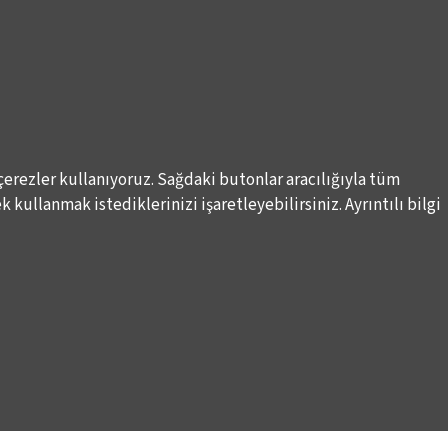
çerezler kullanıyoruz. Sağdaki butonlar aracılığıyla tüm
 kullanmak istediklerinizi işaretleyebilirsiniz. Ayrıntılı bilgi
Elektronik Posta İletimlerine İlişkin Hukuki Kurallar
Haber A