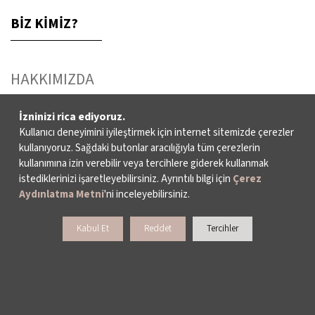
BİZ KİMİZ?
HAKKIMIZDA
FAALİYET RAPORLARI
İzninizi rica ediyoruz.
Kullanıcı deneyimini iyileştirmek için internet sitemizde çerezler
YAYINLAR
kullanıyoruz. Sağdaki butonlar aracılığıyla tüm çerezlerin
kullanımına izin verebilir veya tercihlere giderek kullanmak
istediklerinizi işaretleyebilirsiniz. Ayrıntılı bilgi için
Çerez
İKSV’DE ÇALIŞMAK
Aydınlatma Metni
'ni inceleyebilirsiniz.
BASIN
Kabul Et
Reddet
Tercihler
ARŞİV
BİZE ULAŞIN