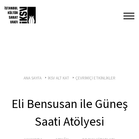
ANA SAYFA
İKSV ALT KAT
ÇEVRİMİÇİ ETKİNLİKLER
Eli Bensusan ile Güneş
Saati Atölyesi