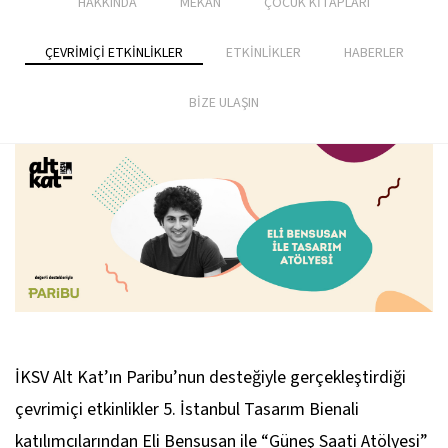
HAKKINDA
MEKÂN
ÇOCUK KİTAPLARI
ÇEVRİMİÇİ ETKİNLİKLER
ETKİNLİKLER
HABERLER
BİZE ULAŞIN
İKSV Alt Kat’ın Paribu’nun desteğiyle gerçekleştirdiği
çevrimiçi etkinlikler 5. İstanbul Tasarım Bienali
katılımcılarından Eli Bensusan ile “Güneş Saati Atölyesi”