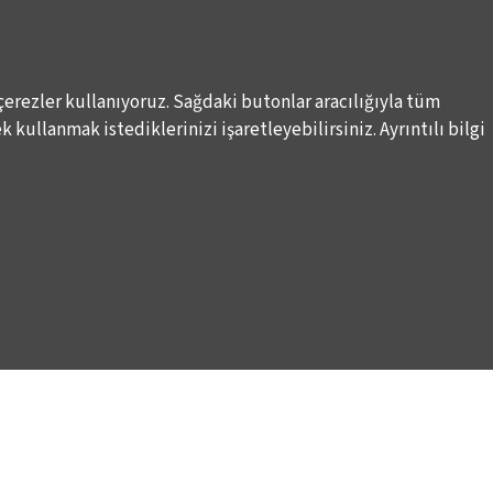
çerezler kullanıyoruz. Sağdaki butonlar aracılığıyla tüm
 kullanmak istediklerinizi işaretleyebilirsiniz. Ayrıntılı bilgi
Elektronik Posta İletimlerine İlişkin Hukuki Kurallar
Haber A