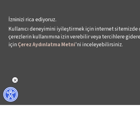
YARIŞMASI
İzninizi rica ediyoruz.
KÜLTÜR POLİTİKALARI
ÇALIŞMALARI
Kullanıcı deneyimini iyileştirmek için internet sitemizde 
çerezlerin kullanımına izin verebilir veya tercihlere giderek
için
Çerez Aydınlatma Metni
'ni inceleyebilirsiniz.
Veri Sahibi Başvuru Formu
KVKK Politikası
© 2024 – İKSV, İstanbul Kültür Sanat Vakfı