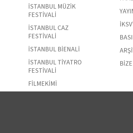
İSTANBUL MÜZİK
YAYI
FESTİVALİ
İKSV
İSTANBUL CAZ
FESTİVALİ
BAS
İSTANBUL BİENALİ
ARŞİ
İSTANBUL TİYATRO
BİZE
FESTİVALİ
FİLMEKİMİ
SALON İKSV
VENEDİK BİENALİ
TÜRKİYE PAVYONU
LEYLA GENCER ŞAN