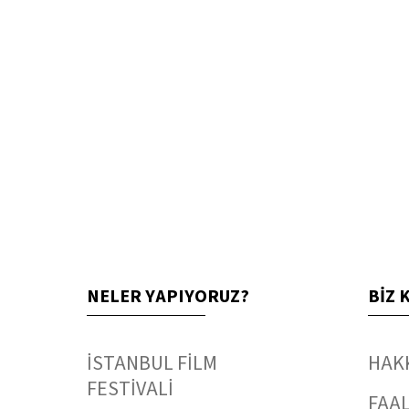
NELER YAPIYORUZ?
BİZ 
İSTANBUL FİLM
HAK
FESTİVALİ
FAAL