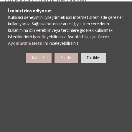
LALE KART ÜYELİK PROGRAMI
İzninizi rica ediyoruz.
SPONSORLUK PROGRAMI
Kullanıcı deneyimini iyileştirmek için internet sitemizde çerezler
kullanıyoruz. Sağdaki butonlar aracılığıyla tüm çerezlerin
BAĞIŞ OLANAKLARI
kullanımına izin verebilir veya tercihlere giderek kullanmak
istediklerinizi işaretleyebilirsiniz. Ayrıntılı bilgi için
Çerez
KURUMSAL SATIŞ
Aydınlatma Metni
'ni inceleyebilirsiniz.
BİENALE KİŞİSEL DESTEK
Kabul Et
Reddet
Tercihler
> E-BÜLTENE KAYDOL
İKSV WhatsApp Destek Hattı