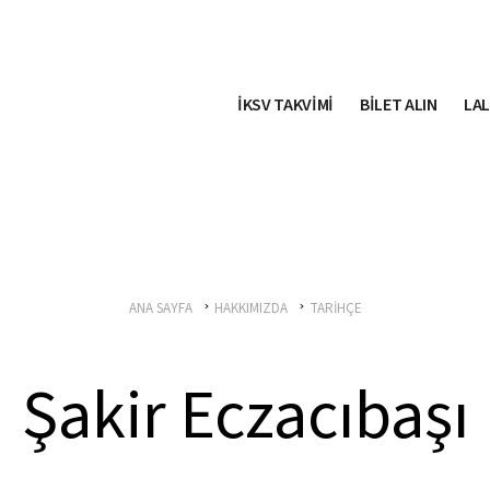
İKSV TAKVİMİ
BİLET ALIN
LAL
ANA SAYFA
HAKKIMIZDA
TARİHÇE
Şakir Eczacıbaşı