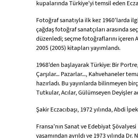
kupalarında Türkiye'yi temsil eden Ecz
Fotoğraf sanatıyla ilk kez 1960'larda il
çağdaş fotoğraf sanatçıları arasında seçki
düzenledi; seçme fotoğraflarını içeren
2005
(2005) kitapları yayımlandı.
1968'den başlayarak Türkiye:
Bir Portre
Çarşılar... Pazarlar..., Kahvehaneler
temal
hazırladı. Bu yayınlarda bilinmeyen bir
Tutkular, Acılar, Gülümseyen Deyişler
ad
Şakir Eczacıbaşı, 1972 yılında, Abdi İpek
Fransa'nın Sanat ve Edebiyat Şövalyesi 
yaşamından ayrıldı ve 1973 yılında Dr. N