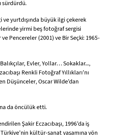
ı sürdürdü.
çi ve yurtdışında büyük ilgi çekerek
elerinde yirmi beş fotoğraf sergisi
r ve Pencereler
(2001) ve
Bir Seçki: 1965-
alıkçılar, Evler, Yollar… Sokaklar...,
zacıbaşı Renkli Fotoğraf Yıllıkları'nı
en Düşünceler
, Oscar Wilde'dan
na da öncülük etti.
dirilen Şakir Eczacıbaşı, 1996'da iş
de Türkiye'nin kültür-sanat yaşamına yön