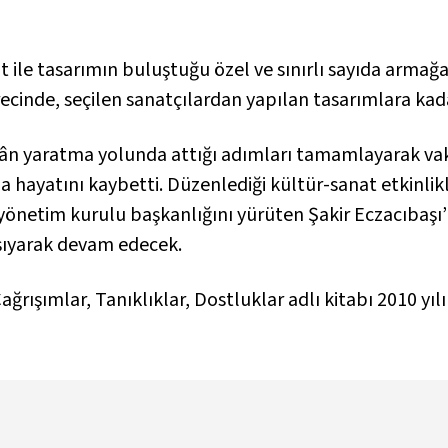
at ile tasarımın buluştuğu özel ve sınırlı sayıda armağ
ecinde, seçilen sanatçılardan yapılan tasarımlara kadar
kân yaratma yolunda attığı adımları tamamlayarak vakf
a hayatını kaybetti. Düzenlediği kültür-sanat etkinlikl
 yönetim kurulu başkanlığını yürüten Şakir Eczacıbaşı’n
aşıyarak devam edecek.
ağrışımlar, Tanıklıklar, Dostluklar
adlı kitabı 2010 yı