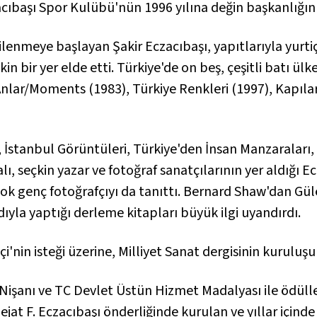
acıbaşı Spor Kulübü'nün 1996 yılına değin başkanlığın
gilenmeye başlayan Şakir Eczacıbaşı, yapıtlarıyla yurti
n bir yer elde etti. Türkiye'de on beş, çeşitli batı ülk
Anlar/Moments
(1983),
Türkiye Renkleri
(1997),
Kapıla
, İstanbul Görüntüleri, Türkiye'den İnsan Manzaraları, B
ı, seçkin yazar ve fotoğraf sanatçılarının yer aldığı Ec
çok genç fotoğrafçıyı da tanıttı. Bernard Shaw'dan
Gül
ıyla yaptığı derleme kitapları büyük ilgi uyandırdı.
çi'nin isteği üzerine,
Milliyet Sanat
dergisinin kuruluşu
Nişanı ve TC Devlet Üstün Hizmet Madalyası ile ödüllen
ejat F. Eczacıbaşı önderliğinde kurulan ve yıllar için