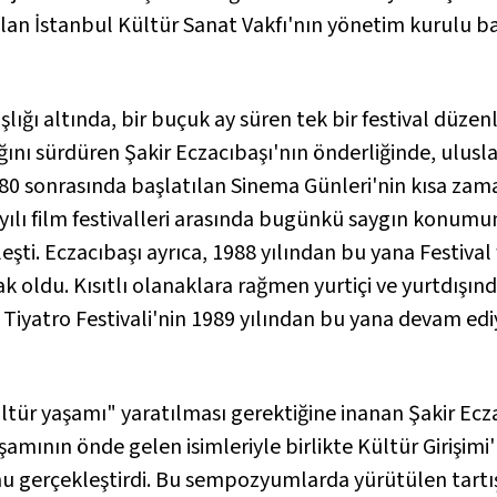
an İstanbul Kültür Sanat Vakfı'nın yönetim kurulu ba
lığı altında, bir buçuk ay süren tek bir festival düzenl
ğını sürdüren Şakir Eczacıbaşı'nın önderliğinde, ulusl
980 sonrasında başlatılan Sinema Günleri'nin kısa zam
yılı film festivalleri arasında bugünkü saygın konumu
eşti. Eczacıbaşı ayrıca, 1988 yılından bu yana Festival
oldu. Kısıtlı olanaklara rağmen yurtiçi ve yurtdışınd
 Tiyatro Festivali'nin 1989 yılından bu yana devam e
ültür yaşamı" yaratılması gerektiğine inanan Şakir Ecz
amının önde gelen isimleriyle birlikte Kültür Girişimi'n
gerçekleştirdi. Bu sempozyumlarda yürütülen tartışm