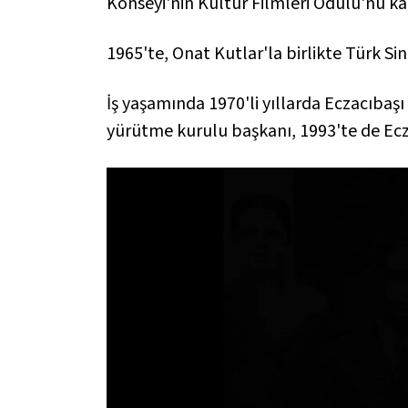
Konseyi'nin Kültür Filmleri Ödülü'nü ka
1965'te, Onat Kutlar'la birlikte Türk Si
İş yaşamında 1970'li yıllarda Eczacıba
yürütme kurulu başkanı, 1993'te de Ec