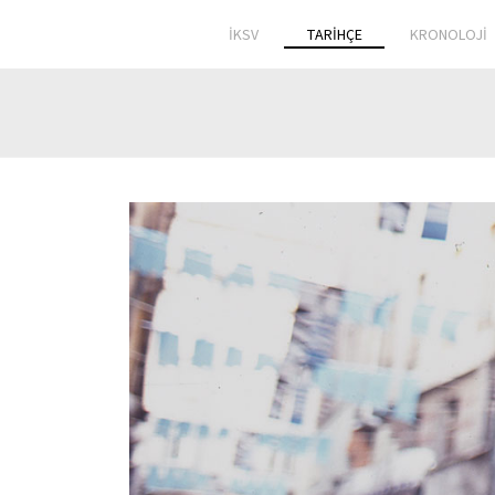
İKSV
TARİHÇE
KRONOLOJİ