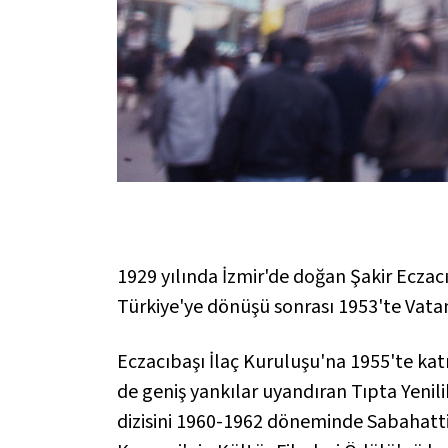
1929 yılında İzmir'de doğan Şakir Eczac
Türkiye'ye dönüşü sonrası 1953'te
Vata
Eczacıbaşı İlaç Kuruluşu'na 1955'te katı
de geniş yankılar uyandıran
Tıpta Yenili
dizisini 1960-1962 döneminde Sabahattin