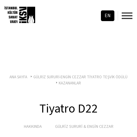
EN
ANA SAYFA
GÜLRİZ SURURİ-ENGİN CEZZAR TİYATRO TEŞVİK ÖDÜLÜ
KAZANANLAR
Tiyatro D22
HAKKINDA
GÜLRİZ SURURİ & ENGİN CEZZAR