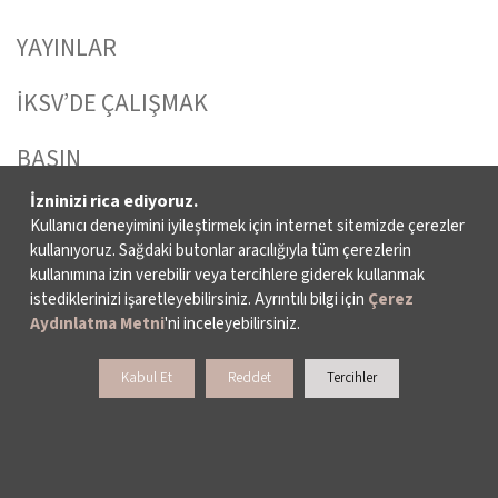
YAYINLAR
İKSV’DE ÇALIŞMAK
BASIN
İzninizi rica ediyoruz.
ARŞİV
Kullanıcı deneyimini iyileştirmek için internet sitemizde çerezler
kullanıyoruz. Sağdaki butonlar aracılığıyla tüm çerezlerin
BİZE ULAŞIN
kullanımına izin verebilir veya tercihlere giderek kullanmak
istediklerinizi işaretleyebilirsiniz. Ayrıntılı bilgi için
Çerez
Aydınlatma Metni
'ni inceleyebilirsiniz.
DESTEKLERİNİZİ BEKLİYORUZ
Kabul Et
Reddet
Tercihler
LALE KART ÜYELİK PROGRAMI