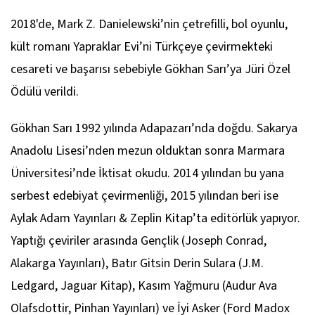
2018'de, Mark Z. Danielewski’nin çetrefilli, bol oyunlu,
kült romanı
Yapraklar Evi
’ni Türkçeye çevirmekteki
cesareti ve başarısı sebebiyle Gökhan Sarı’ya Jüri Özel
Ödülü verildi.
Gökhan Sarı 1992 yılında Adapazarı’nda doğdu. Sakarya
Anadolu Lisesi’nden mezun olduktan sonra Marmara
Üniversitesi’nde İktisat okudu. 2014 yılından bu yana
serbest edebiyat çevirmenliği, 2015 yılından beri ise
Aylak Adam Yayınları & Zeplin Kitap’ta editörlük yapıyor.
Yaptığı çeviriler arasında
Gençlik
(Joseph Conrad,
Alakarga Yayınları),
Batır Gitsin Derin Sulara
(J.M.
Ledgard, Jaguar Kitap),
Kasım Yağmuru
(Audur Ava
Olafsdottir, Pinhan Yayınları) ve
İyi Asker
(Ford Madox