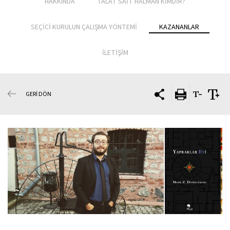
HAKKINDA
TALÂT SAİT HALMAN KİMDİR?
SEÇİCİ KURULUN ÇALIŞMA YÖNTEMİ
KAZANANLAR
İLETİŞİM
GERİ DÖN