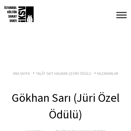
ANA SAYFA
TALÂT SAİT HALMAN ÇEVİRİ ÖDÜLÜ
KAZANANLAR
Gökhan Sarı (Jüri Özel
Ödülü)