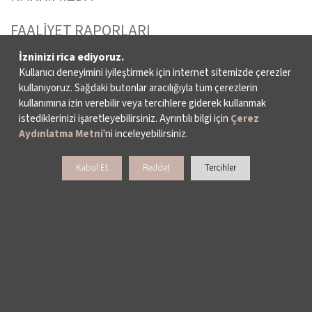
FAALİYET RAPORLARI
İzninizi rica ediyoruz.
YAYINLAR
Kullanıcı deneyimini iyileştirmek için internet sitemizde çerezler
kullanıyoruz. Sağdaki butonlar aracılığıyla tüm çerezlerin
İKSV’DE ÇALIŞMAK
kullanımına izin verebilir veya tercihlere giderek kullanmak
istediklerinizi işaretleyebilirsiniz. Ayrıntılı bilgi için
Çerez
BASIN
Aydınlatma Metni
'ni inceleyebilirsiniz.
ARŞİV
Kabul Et
Reddet
Tercihler
BİZE ULAŞIN
DESTEKLERİNİZİ BEKLİYORUZ