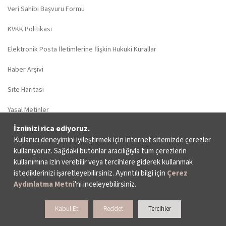
Veri Sahibi Başvuru Formu
KVKK Politikası
Elektronik Posta İletimlerine İlişkin Hukuki Kurallar
Haber Arşivi
Site Haritası
Yasal Metinler
İzninizi rica ediyoruz.
© 2024 – İKSV, İstanbul Kültür Sanat Vakfı
Kullanıcı deneyimini iyileştirmek için internet sitemizde çerezler
kullanıyoruz. Sağdaki butonlar aracılığıyla tüm çerezlerin
kullanımına izin verebilir veya tercihlere giderek kullanmak
istediklerinizi işaretleyebilirsiniz. Ayrıntılı bilgi için
Çerez
Aydınlatma Metni
'ni inceleyebilirsiniz.
Kabul Et
Reddet
Tercihler