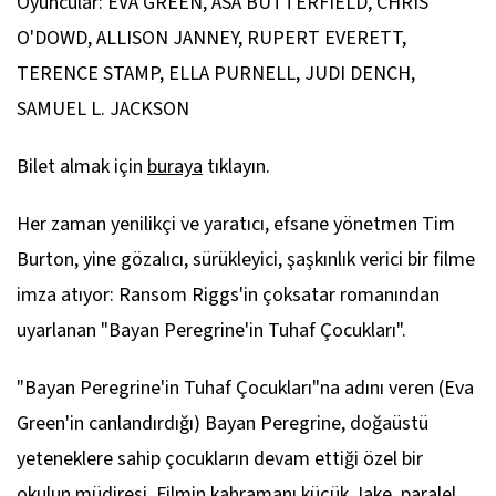
Oyuncular: EVA GREEN, ASA BUTTERFIELD, CHRIS
O'DOWD, ALLISON JANNEY, RUPERT EVERETT,
TERENCE STAMP, ELLA PURNELL, JUDI DENCH,
SAMUEL L. JACKSON
Bilet almak için
buraya
tıklayın.
Her zaman yenilikçi ve yaratıcı, efsane yönetmen Tim
Burton, yine gözalıcı, sürükleyici, şaşkınlık verici bir filme
imza atıyor: Ransom Riggs'in çoksatar romanından
uyarlanan "Bayan Peregrine'in Tuhaf Çocukları".
"Bayan Peregrine'in Tuhaf Çocukları"na adını veren (Eva
Green'in canlandırdığı) Bayan Peregrine, doğaüstü
yeteneklere sahip çocukların devam ettiği özel bir
okulun müdiresi. Filmin kahramanı küçük Jake, paralel