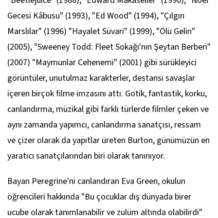
"Beetlejuice" (1988), "Edward Makaseller" (1990), "Noel
Gecesi Kâbusu" (1993), "Ed Wood" (1994), "Çılgın
Marslılar" (1996) "Hayalet Süvari" (1999), "Ölü Gelin"
(2005), "Sweeney Todd: Fleet Sokağı'nın Şeytan Berberi"
(2007) "Maymunlar Cehenemi" (2001) gibi sürükleyici
görüntüler, unutulmaz karakterler, destansı savaşlar
içeren birçok filme imzasını attı. Gotik, fantastik, korku,
canlandırma, müzikal gibi farklı türlerde filmler çeken ve
aynı zamanda yapımcı, canlandırma sanatçısı, ressam
ve çizer olarak da yapıtlar üreten Burton, günümüzün en
yaratıcı sanatçılarından biri olarak tanınıyor.
Bayan Peregrine'ni canlandıran Eva Green, okulun
öğrencileri hakkında "Bu çocuklar dış dünyada birer
ucube olarak tanımlanabilir ve zulüm altında olabilirdi"