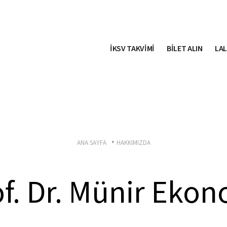
İKSV TAKVİMİ
BİLET ALIN
LAL
ANA SAYFA
HAKKIMIZDA
f. Dr. Münir Eko