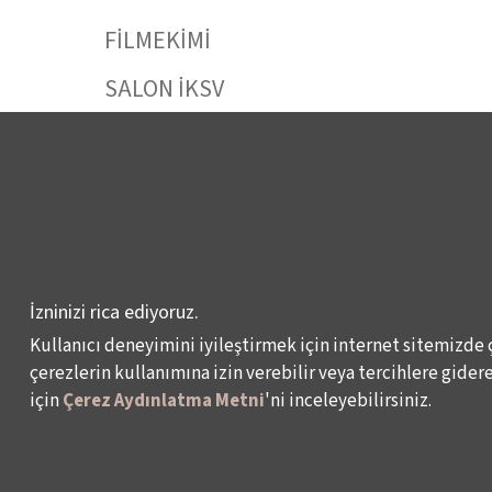
FİLMEKİMİ
SALON İKSV
VENEDİK BİENALİ
TÜRKİYE PAVYONU
LEYLA GENCER ŞAN
YARIŞMASI
KÜLTÜR POLİTİKALARI
İzninizi rica ediyoruz.
ÇALIŞMALARI
Kullanıcı deneyimini iyileştirmek için internet sitemizde 
çerezlerin kullanımına izin verebilir veya tercihlere giderek
için
Çerez Aydınlatma Metni
'ni inceleyebilirsiniz.
Veri Sahibi Başvuru Formu
KVKK Politikası