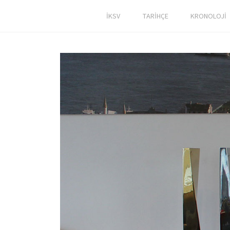
İKSV
TARİHÇE
KRONOLOJİ