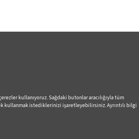
çerezler kullanıyoruz. Sağdaki butonlar aracılığıyla tüm
 kullanmak istediklerinizi işaretleyebilirsiniz. Ayrıntılı bilgi
Elektronik Posta İletimlerine İlişkin Hukuki Kurallar
Haber A