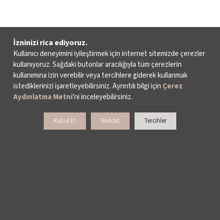
NELER YAPIYORUZ?
İzninizi rica ediyoruz.
Kullanıcı deneyimini iyileştirmek için internet sitemizde çerezler
kullanıyoruz. Sağdaki butonlar aracılığıyla tüm çerezlerin
kullanımına izin verebilir veya tercihlere giderek kullanmak
İSTANBUL FİLM FESTİVALİ
istediklerinizi işaretleyebilirsiniz. Ayrıntılı bilgi için
Çerez
Aydınlatma Metni
'ni inceleyebilirsiniz.
İSTANBUL MÜZİK FESTİVALİ
Kabul Et
Reddet
Tercihler
İSTANBUL CAZ FESTİVALİ
İSTANBUL BİENALİ
İSTANBUL TİYATRO FESTİVALİ
FİLMEKİMİ