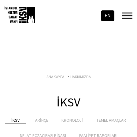
EN
ANA SAYFA
HAKKIMIZDA
İKSV
İKSV
TARİHÇE
KRONOLOJİ
TEMEL AMAÇLAR
NEJAT ECZACIBAŞI BİNASI
FAALİYET RAPORLARI