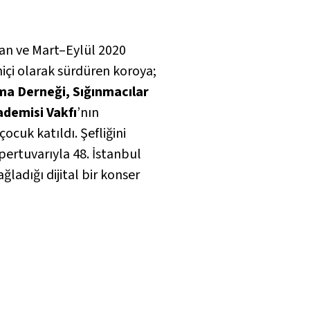
an ve Mart–Eylül 2020
içi olarak sürdüren koroya;
ma Derneği, Sığınmacılar
demisi Vakfı
’nın
ocuk katıldı. Şefliğini
repertuvarıyla 48. İstanbul
adığı dijital bir konser