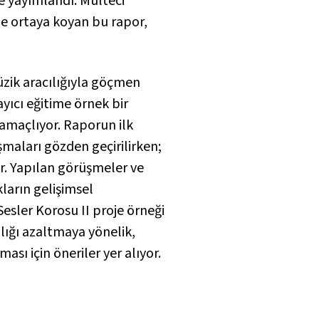
e yayımlandı. Mülteci
le ortaya koyan bu rapor,
k aracılığıyla göçmen
yıcı eğitime örnek bir
 amaçlıyor. Raporun ilk
̧maları gözden geçirilirken;
r. Yapılan görüşmeler ve
kların gelişimsel
esler Korosu II proje örneği
ığı azaltmaya yönelik,
sı için öneriler yer alıyor.