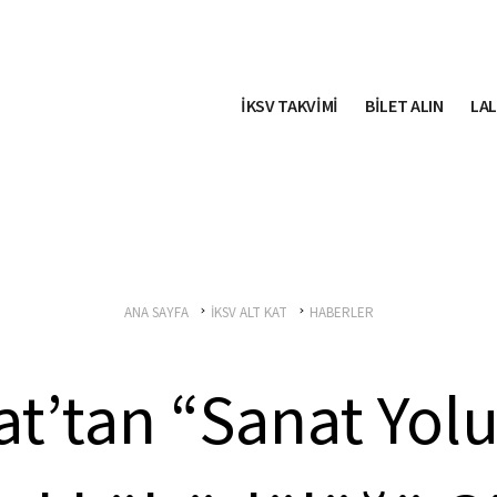
İKSV TAKVİMİ
BİLET ALIN
LAL
ANA SAYFA
İKSV ALT KAT
HABERLER
at’tan “Sanat Yol