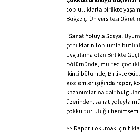
Çokkültürlülüğü Güçlendi
topluluklarla birlikte yaşam
Boğaziçi Üniversitesi Öğreti
“Sanat Yoluyla Sosyal Uyumu 
çocukların toplumla bütünle
uygulama olan Birlikte Güçl
bölümünde, mülteci çocukl
ikinci bölümde, Birlikte Güc
gözlemler ışığında rapor, ko
kazanımlarına dair bulgular s
üzerinden, sanat yoluyla mu
çokkültürlülüğü benimse
>> Raporu okumak için
tıkla