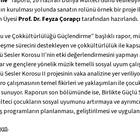
rme
” raporu, 20 Haziran Dünya Mülteci Günü vesilesiyl
ın kurulması yolunda sanatın rolünü örnek bir proje i
m Üyesi
Prof. Dr. Feyza Çorapçı
tarafından hazırlandı.
ve Çokkültürlülüğü Güçlendirme” başlıklı rapor, müzi
şme sürecini destekleyen ve çokkültürlülük ile kapsa
ü Sesler Korosu II’nin etki değerlendirmesini yapmayı
ar ve gençlere yönelik müzik temelli sosyal uyum çalıs
̧lü Sesler Korosu II projesinin vaka analizine yer veriliyo
ro çalışmasının temel fikirleri ve yaklaşımları ile çocu
unuyor. Raporun son bölümünde ise, Birlikte Güçlü S
̈lteci çocukların sosyal uyumunu artırmaya ve ayrımcıl
miş programların planlanması, geliştirilmesi ve uygulanma
yın
.