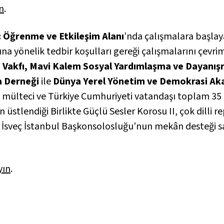
n
.
: Öğrenme ve Etkileşim Alanı
’nda çalışmalara başlay
 yönelik tedbir koşulları gereği çalışmalarını çevrim
e Vakfı, Mavi Kalem Sosyal Yardımlaşma ve Dayanış
 Derneği
ile
Dünya Yerel Yönetim ve Demokrasi Aka
en mülteci ve Türkiye Cumhuriyeti vatandaşı toplam 35 ç
ın üstlendiği Birlikte Güçlü Sesler Korosu II, çok dilli 
 İsveç İstanbul Başkonsolosluğu’nun mekân desteği sağl
yın
.