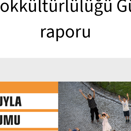
okkültürlülüğü G
raporu