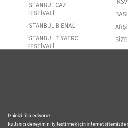
İKSV
İSTANBUL CAZ
FESTİVALİ
BAS
İSTANBUL BİENALİ
ARŞİ
İSTANBUL TİYATRO
BİZE
FESTİVALİ
FİLMEKİMİ
SALON İKSV
VENEDİK BİENALİ
TÜRKİYE PAVYONU
LEYLA GENCER ŞAN
YARIŞMASI
İzninizi rica ediyoruz.
KÜLTÜR POLİTİKALARI
Kullanıcı deneyimini iyileştirmek için internet sitemizde 