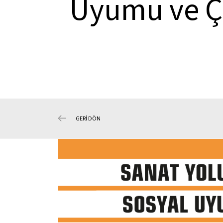
Uyumu ve Ç
GERİ DÖN