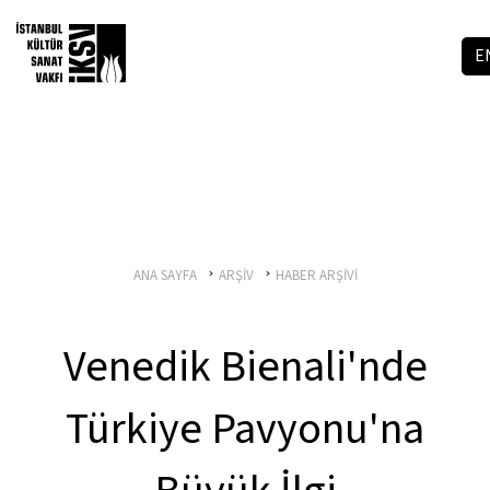
E
ANA SAYFA
ARŞİV
HABER ARŞİVİ
Venedik Bienali'nde
Türkiye Pavyonu'na