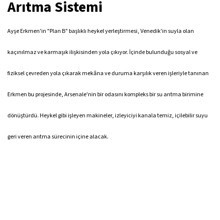
Arıtma Sistemi
Ayşe Erkmen'in "Plan B" başlıklı heykel yerleştirmesi, Venedik'in suyla olan
kaçınılmaz ve karmaşık ilişkisinden yola çıkıyor. İçinde bulunduğu sosyal ve
fiziksel çevreden yola çıkarak mekâna ve duruma karşılık veren işleriyle tanınan
Erkmen bu projesinde, Arsenale'nin bir odasını kompleks bir su arıtma birimine
dönüştürdü. Heykel gibi işleyen makineler, izleyiciyi kanala temiz, içilebilir suyu
geri veren arıtma sürecinin içine alacak.