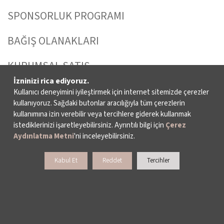
SPONSORLUK PROGRAMI
BAĞIŞ OLANAKLARI
KURUMSAL SATIŞ
İzninizi rica ediyoruz.
BİENALE KİŞİSEL DESTEK
Kullanıcı deneyimini iyileştirmek için internet sitemizde çerezler
kullanıyoruz. Sağdaki butonlar aracılığıyla tüm çerezlerin
kullanımına izin verebilir veya tercihlere giderek kullanmak
istediklerinizi işaretleyebilirsiniz. Ayrıntılı bilgi için
Çerez
> E-BÜLTENE KAYDOL
Aydınlatma Metni
'ni inceleyebilirsiniz.
Kabul Et
Reddet
Tercihler
İKSV WhatsApp Destek Hattı
Veri Sahibi Başvuru Formu