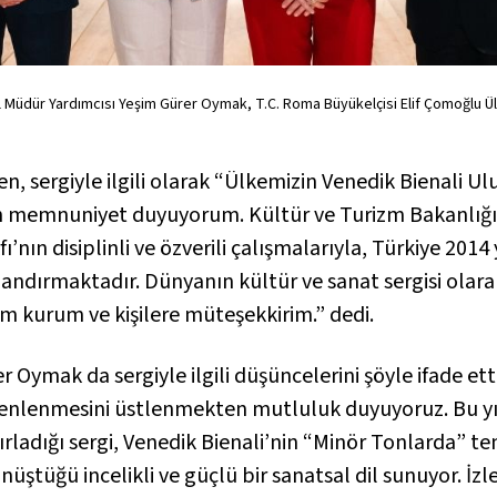
Müdür Yardımcısı Yeşim Gürer Oymak, T.C. Roma Büyükelçisi Elif Çomoğlu 
, sergiyle ilgili olarak “Ülkemizin Venedik Bienali Ulus
n memnuniyet duyuyorum. Kültür ve Turizm Bakanlığı i
’nın disiplinli ve özverili çalışmalarıyla, Türkiye 201
andırmaktadır. Dünyanın kültür ve sanat sergisi olara
 kurum ve kişilere müteşekkirim.” dedi.
 Oymak da sergiyle ilgili düşüncelerini şöyle ifade ett
enlenmesini üstlenmekten mutluluk duyuyoruz. Bu yıl 
adığı sergi, Venedik Bienali’nin “Minör Tonlarda” tem
üştüğü incelikli ve güçlü bir sanatsal dil sunuyor. İzley