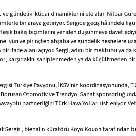
t ve gündelik iktidar dinamiklerini ele alan Nilbar Güre
mlerle bir araya getiriyor. Sergide geçiş hâlindeki fig
yerleşik bakış biçimlerini yeniden düşünmeye davet ediy
, yün ve pirinçten ahşaba ve gündelik nesnelere uza
n bir ifade alanı açıyor. Sergi, adını bir mektubu ya da
or; karşıdakini sahiplenmeden ya da küçültmeden birli
ergisi Türkiye Pavyonu, İKSV’nin koordinasyonunda, T.C.
a, Borusan Otomotiv ve Trendyol Sanat sponsorluğund
avayolu partnerliğini Türk Hava Yolları üstleniyor. Veh
nat Sergisi, bienalin küratörü Koyo Kouoh tarafından b