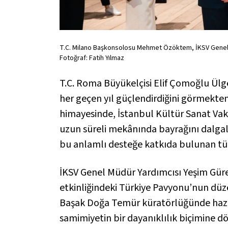
T.C. Milano Başkonsolosu Mehmet Özöktem, İKSV Genel 
Fotoğraf: Fatih Yılmaz
T.C. Roma Büyükelçisi Elif Çomoğlu Ülgen
her geçen yıl güçlendirdiğini görmekte
himayesinde, İstanbul Kültür Sanat Vakfı
uzun süreli mekânında bayrağını dalgal
bu anlamlı desteğe katkıda bulunan tüm
İKSV Genel Müdür Yardımcısı Yeşim Gürer
etkinliğindeki Türkiye Pavyonu’nun düz
Başak Doğa Temür küratörlüğünde hazırl
samimiyetin bir dayanıklılık biçimine dön