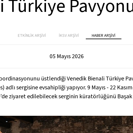
i Türkiye Pavyonu
ETKİNLİK ARŞİVİ
İKSV ARŞİVİ
HABER ARŞİVİ
05 Mayıs 2026
koordinasyonunu üstlendiği Venedik Bienali Türkiye Pav
s)
adlı sergisine evsahipliği yapıyor. 9 Mayıs - 22 Kası
’de ziyaret edilebilecek serginin küratörlüğünü Başa