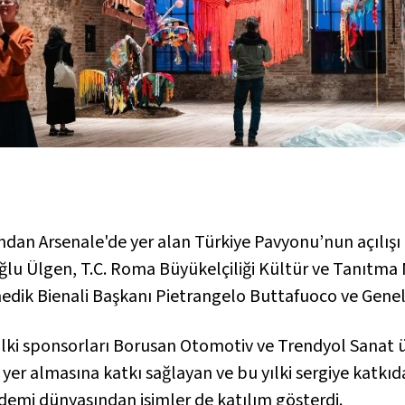
ndan Arsenale'de yer alan Türkiye Pavyonu’nun açılışı
oğlu Ülgen, T.C. Roma Büyükelçiliği Kültür ve Tanıtma M
ik Bienali Başkanı Pietrangelo Buttafuoco ve Genel
lki sponsorları Borusan Otomotiv ve Trendyol Sanat üst
yer almasına katkı sağlayan ve bu yılki sergiye katkıd
ademi dünyasından isimler de katılım gösterdi.