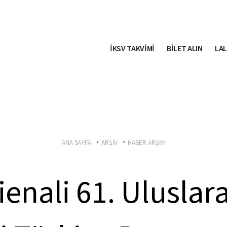
İKSV TAKVİMİ
BİLET ALIN
LAL
ANA SAYFA
ARŞİV
HABER ARŞİVİ
enali 61. Uluslar