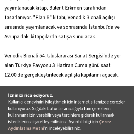
yayımlanacak kitap, Bülent Erkmen tarafından
tasarlanıyor. "Plan B" kitabı, Venedik Bienali açılışı
sırasında yayımlanacak ve sonrasında İstanbul'da ve
Avrupa'daki kitapçılarda satışa sunulacak.
Venedik Bienali 54. Uluslararası Sanat Sergisi'nde yer
alan Türkiye Pavyonu 3 Haziran Cuma günü saat
12.00'de gerçekleştirilecek açılışla kapılarını açacak.
4 Haziran Cumartesi günü sanatseverlerin ziyaretine
İzninizi rica ediyoruz.
Kullanıcı deneyimini iyileştirmek için internet sitemizde çerezler
açılacak ve 27 Kasım'a kadar devam edecek olan
kullanıyoruz. Sağdaki butonlar aracılığıyla tüm çerezlerin
Venedik Bienali 54. Uluslararası Sanat Sergisi'nde,
kullanımına izin verebilir veya tercihlere giderek kullanmak
istediklerinizi işaretleyebilirsiniz. Ayrıntılı bilgi için
Çerez
Türkiye dahil 89 ülkeden çeşitli sanatçıların çalışmaları
Aydınlatma Metni
'ni inceleyebilirsiniz.
yer alıyor.