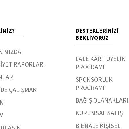
KİMİZ?
DESTEKLERİNİZİ
BEKLİYORUZ
KIMIZDA
LALE KART ÜYELİK
İYET RAPORLARI
PROGRAMI
NLAR
SPONSORLUK
PROGRAMI
’DE ÇALIŞMAK
BAĞIŞ OLANAKLARI
IN
KURUMSAL SATIŞ
V
BİENALE KİŞİSEL
 ULAŞIN