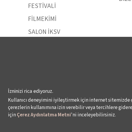
FESTİVALİ
FİLMEKİMİ
SALON İKSV
VENEDİK BİENALİ
TÜRKİYE PAVYONU
LEYLA GENCER ŞAN
YARIŞMASI
KÜLTÜR POLİTİKALARI
İzninizi rica ediyoruz.
ÇALIŞMALARI
Kullanıcı deneyimini iyileştirmek için internet sitemizde 
çerezlerin kullanımına izin verebilir veya tercihlere giderek
için
Çerez Aydınlatma Metni
'ni inceleyebilirsiniz.
Veri Sahibi Başvuru Formu
KVKK Politikası