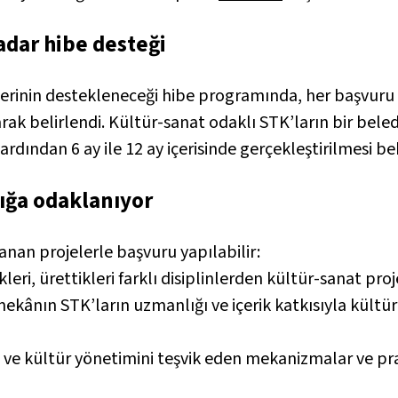
adar hibe desteği
elerinin destekleneceği hibe programında, her başvuru i
rak belirlendi. Kültür-sanat odaklı STK’ların bir beled
rdından 6 ay ile 12 ay içerisinde gerçekleştirilmesi be
lığa odaklanıyor
anan projelerle başvuru yapılabilir:
kleri, ürettikleri farklı disiplinlerden kültür-sanat proj
 mekânın STK’ların uzmanlığı ve içerik katkısıyla kül
 ve kültür yönetimini teşvik eden mekanizmalar ve pra