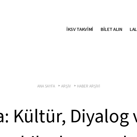
İKSV TAKVİMİ
BİLET ALIN
LAL
ANA SAYFA
ARŞİV
HABER ARŞİVİ
: Kültür, Diyalog