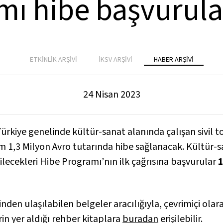
ı hibe başvurular
ETKİNLİK ARŞİVİ
İKSV ARŞİVİ
HABER ARŞİVİ
24 Nisan 2023
kiye genelinde kültür-sanat alanında çalışan sivil t
am 1,3 Milyon Avro tutarında hibe sağlanacak. Kültür-s
ilecekleri Hibe Programı’nın ilk çağrısına başvurular
1
inden ulaşılabilen belgeler aracılığıyla, çevrimiçi ola
erin yer aldığı rehber kitaplara
buradan
erişilebilir.