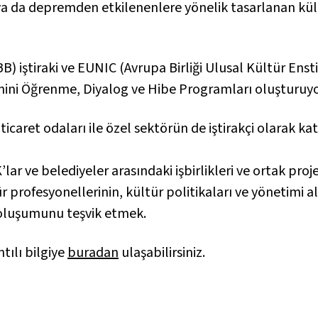
da depremden etkilenenlere yönelik tasarlanan kültü
) iştiraki ve EUNIC (Avrupa Birliği Ulusal Kültür Enstitü
enini Öğrenme, Diyalog ve Hibe Programları oluşturuyo
ticaret odaları ile özel sektörün de iştirakçi olarak kat
lar ve belediyeler arasındaki işbirlikleri ve ortak proj
r profesyonellerinin, kültür politikaları ve yönetimi 
n oluşumunu teşvik etmek.
tılı bilgiye
buradan
ulaşabilirsiniz.