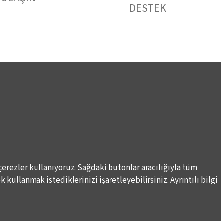
DESTEK
çerezler kullanıyoruz. Sağdaki butonlar aracılığıyla tüm
 kullanmak istediklerinizi işaretleyebilirsiniz. Ayrıntılı bilgi
Elektronik Posta İletimlerine İlişkin Hukuki Kurallar
Haber A