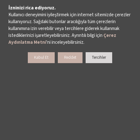
BAĞIŞ OLANAKLARI
İzninizi rica ediyoruz.
Kullanıcı deneyimini iyileştirmek için internet sitemizde çerezler
KURUMSAL SATIŞ
kullanıyoruz. Sağdaki butonlar aracılığıyla tüm çerezlerin
kullanımına izin verebilir veya tercihlere giderek kullanmak
istediklerinizi işaretleyebilirsiniz. Ayrıntılı bilgi için
Çerez
BİENALE KİŞİSEL DESTEK
Aydınlatma Metni
'ni inceleyebilirsiniz.
Kabul Et
Reddet
Tercihler
> E-BÜLTENE KAYDOL
İKSV WhatsApp Destek Hattı
Veri Sahibi Başvuru Formu
KVKK Politikası