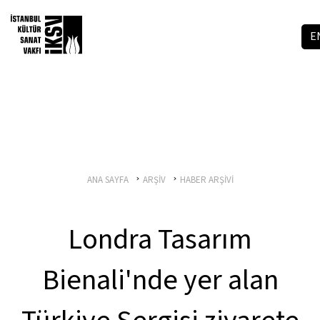
E
ANA SAYFA
ARŞİV
HABER ARŞİVİ
Londra Tasarım
Bienali'nde yer alan