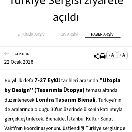
Türkiye Sergisi ziyarete
açıldı
ETKİNLİK ARŞİVİ
İKSV ARŞİVİ
HABER ARŞİVİ
GERİ DÖN
22 Ocak 2018
7-27 Eylül
"Utopia
Bu yıl ilk defa
tarihleri arasında
by Design" (Tasarımla Ütopya)
teması altında
Londra Tasarım Bienali
düzenlenecek
, Türkiye'nin
de aralarında olduğu 30'un üzerinde ülkenin katılımıyla
gerçekleştirilecek. Bienalde, İstanbul Kültür Sanat
Vakfı'nın koordinasyonunu üstlendiği Türkiye sergisinde