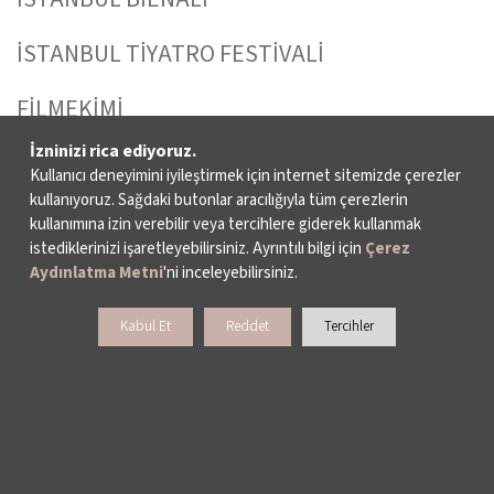
İSTANBUL TİYATRO FESTİVALİ
FİLMEKİMİ
İzninizi rica ediyoruz.
SALON İKSV
Kullanıcı deneyimini iyileştirmek için internet sitemizde çerezler
kullanıyoruz. Sağdaki butonlar aracılığıyla tüm çerezlerin
VENEDİK BİENALİ TÜRKİYE PAVYONU
kullanımına izin verebilir veya tercihlere giderek kullanmak
istediklerinizi işaretleyebilirsiniz. Ayrıntılı bilgi için
Çerez
LEYLA GENCER ŞAN YARIŞMASI
Aydınlatma Metni
'ni inceleyebilirsiniz.
KÜLTÜR POLİTİKALARI ÇALIŞMALARI
Kabul Et
Reddet
Tercihler
BİZ KİMİZ?