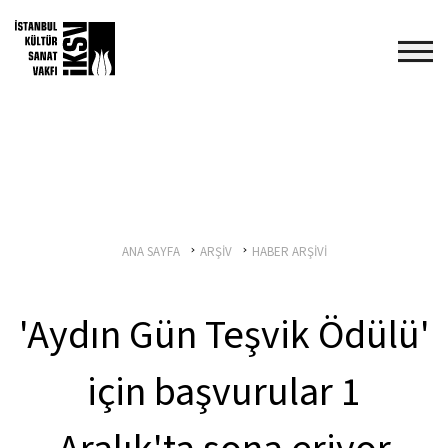
ANA SAYFA
ARŞİV
HABER ARŞİVİ
'Aydın Gün Teşvik Ödülü'
için başvurular 1