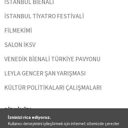
İSTANBUL BİENALİ
İSTANBUL TİYATRO FESTİVALİ
FİLMEKİMİ
SALON İKSV
VENEDİK BİENALİ TÜRKİYE PAVYONU
LEYLA GENCER ŞAN YARIŞMASI
KÜLTÜR POLİTİKALARI ÇALIŞMALARI
BİZ KİMİZ?
İzninizi rica ediyoruz.
Kullanıcı deneyimini iyileştirmek için internet sitemizde çerezler