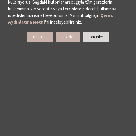
kullanıyoruz. Sağdaki butonlar aracılığıyla tüm çerezlerin
HAKKIMIZDA
kullanımına izin verebilir veya tercihlere giderek kullanmak
istediklerinizi işaretleyebilirsiniz. Ayrıntılı bilgi için
Çerez
FAALİYET RAPORLARI
Aydınlatma Metni
'ni inceleyebilirsiniz.
YAYINLAR
Kabul Et
Reddet
Tercihler
İKSV’DE ÇALIŞMAK
BASIN
ARŞİV
BİZE ULAŞIN
DESTEKLERİNİZİ BEKLİYORUZ