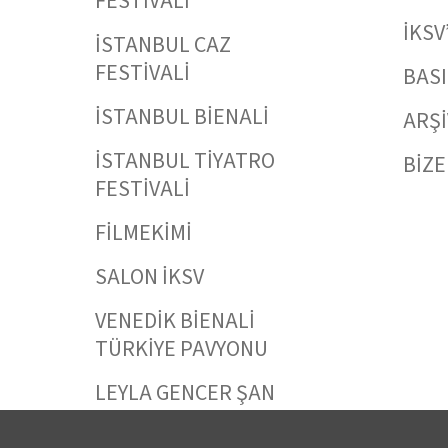
FESTİVALİ
İKSV
İSTANBUL CAZ
FESTİVALİ
BAS
İSTANBUL BİENALİ
ARŞİ
İSTANBUL TİYATRO
BİZE
FESTİVALİ
FİLMEKİMİ
SALON İKSV
VENEDİK BİENALİ
TÜRKİYE PAVYONU
LEYLA GENCER ŞAN
YARIŞMASI