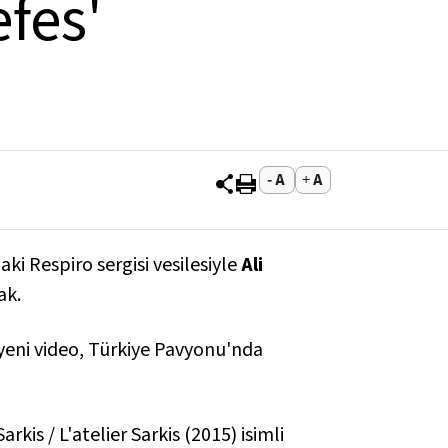
efes'
daki
Respiro
sergisi vesilesiyle
Ali
ak.
 yeni video, Türkiye Pavyonu'nda
arkis / L'atelier Sarkis
(2015) isimli