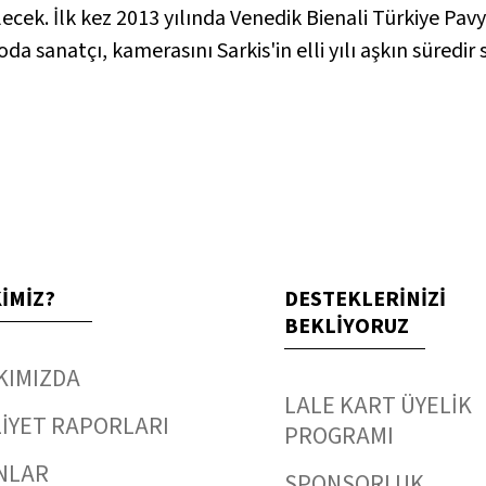
ecek. İlk kez 2013 yılında Venedik Bienali Türkiye Pav
da sanatçı, kamerasını Sarkis'in elli yılı aşkın süredir
KİMİZ?
DESTEKLERİNİZİ
BEKLİYORUZ
KIMIZDA
LALE KART ÜYELİK
İYET RAPORLARI
PROGRAMI
NLAR
SPONSORLUK