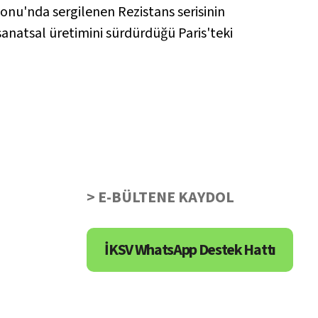
yonu'nda sergilenen Rezistans serisinin
 sanatsal üretimini sürdürdüğü Paris'teki
> E-BÜLTENE KAYDOL
İKSV WhatsApp Destek Hattı