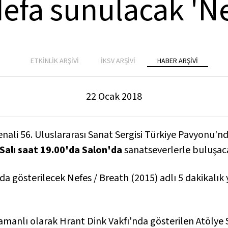
defa sunulacak 'N
ETKİNLİK ARŞİVİ
İKSV ARŞİVİ
HABER ARŞİVİ
22 Ocak 2018
enali 56. Uluslararası Sanat Sergisi Türkiye Pavyonu'n
Salı saat 19.00'da Salon'da
sanatseverlerle buluşac
'da gösterilecek
Nefes / Breath
(2015) adlı 5 dakikalık
şzamanlı olarak Hrant Dink Vakfı'nda gösterilen
Atölye S