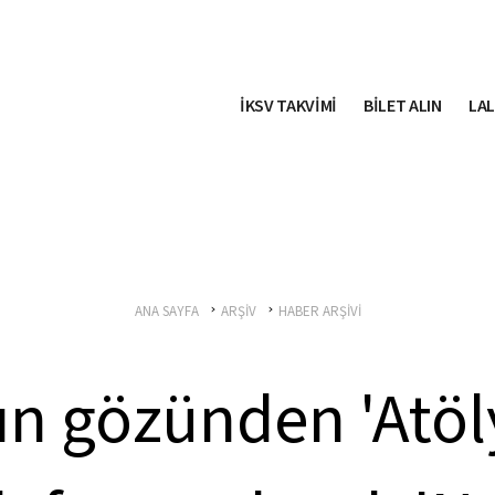
İKSV TAKVİMİ
BİLET ALIN
LAL
ANA SAYFA
ARŞİV
HABER ARŞİVİ
ın gözünden 'Atöly