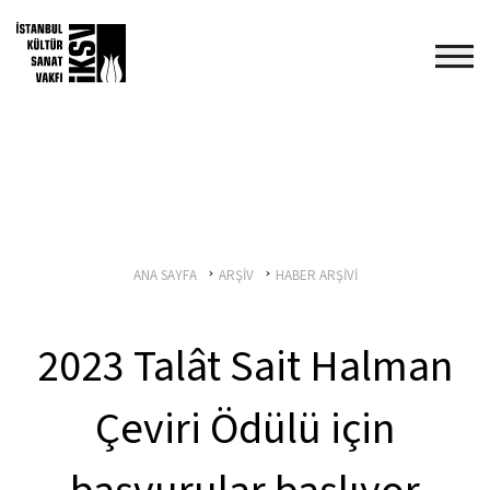
ANA SAYFA
ARŞİV
HABER ARŞİVİ
2023 Talât Sait Halman
Çeviri Ödülü için