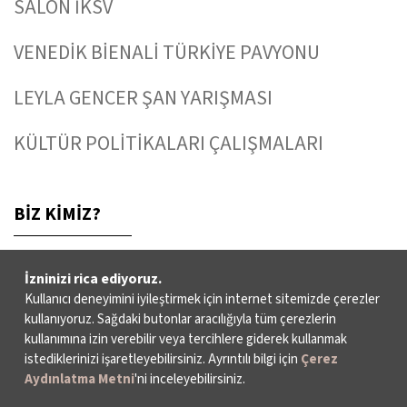
SALON İKSV
VENEDİK BİENALİ TÜRKİYE PAVYONU
LEYLA GENCER ŞAN YARIŞMASI
KÜLTÜR POLİTİKALARI ÇALIŞMALARI
BİZ KİMİZ?
İzninizi rica ediyoruz.
HAKKIMIZDA
Kullanıcı deneyimini iyileştirmek için internet sitemizde çerezler
kullanıyoruz. Sağdaki butonlar aracılığıyla tüm çerezlerin
FAALİYET RAPORLARI
kullanımına izin verebilir veya tercihlere giderek kullanmak
istediklerinizi işaretleyebilirsiniz. Ayrıntılı bilgi için
Çerez
YAYINLAR
Aydınlatma Metni
'ni inceleyebilirsiniz.