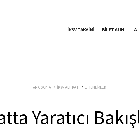
İKSV TAKVİMİ
BİLET ALIN
LAL
ANA SAYFA
İKSV ALT KAT
ETKİNLİKLER
tta Yaratıcı Bakışl