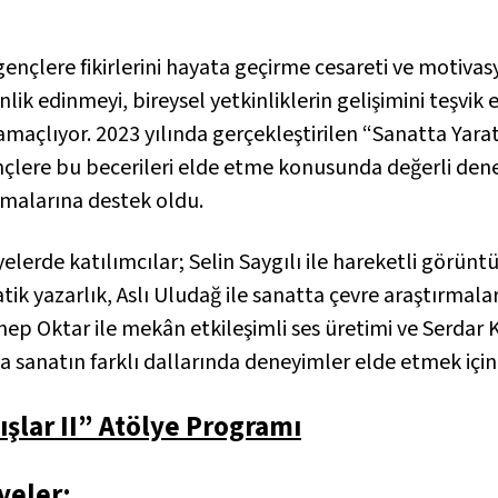
 gençlere fikirlerini hayata geçirme cesareti ve motiva
inlik edinmeyi, bireysel yetkinliklerin gelişimini teşv
açlıyor. 2023 yılında gerçekleştirilen “Sanatta Yaratı
çlere bu becerileri elde etme konusunda değerli den
rmalarına destek oldu.
yelerde katılımcılar; Selin Saygılı ile hareketli görünt
k yazarlık, Aslı Uludağ ile sanatta çevre araştırmaları
ynep Oktar ile mekân etkileşimli ses üretimi ve Serdar 
a sanatın farklı dallarında deneyimler elde etmek için 
ışlar II” Atölye Programı
yeler: