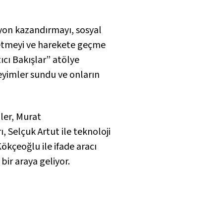
syon kazandırmayı, sosyal
ik etmeyi ve harekete geçme
cı Bakışlar” atölye
eyimler sundu ve onların
üler, Murat
, Selçuk Artut ile teknoloji
Kökçeoğlu ile ifade aracı
bir araya geliyor.