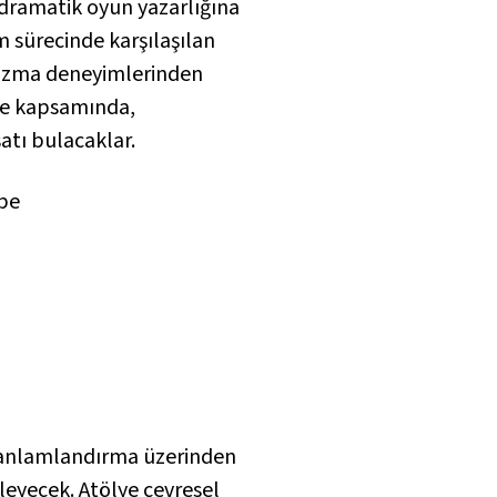
dramatik oyun yazarlığına
m sürecinde karşılaşılan
 yazma deneyimlerinden
lye kapsamında,
satı bulacaklar.
mbe
ve anlamlandırma üzerinden
eleyecek. Atölye çevresel