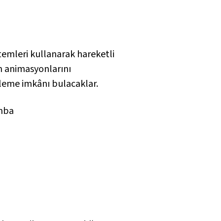
öntemleri kullanarak hareketli
ün animasyonlarını
gileme imkânı bulacaklar.
amba