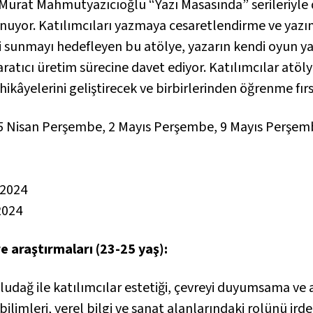
Murat Mahmutyazıcıoğlu “Yazı Masasında” serileriyle 
 sunuyor. Katılımcıları yazmaya cesaretlendirme ve yazı
ri sunmayı hedefleyen bu atölye, yazarın kendi oyun
yaratıcı üretim sürecine davet ediyor. Katılımcılar atö
 hikâyelerini geliştirecek ve birbirlerinden öğrenme fır
25 Nisan Perşembe, 2 Mayıs Perşembe, 9 Mayıs Perşe
 2024
2024
re araştırmaları (23-25 yaş):
 Uludağ ile katılımcılar estetiği, çevreyi duyumsama 
bilimleri, yerel bilgi ve sanat alanlarındaki rolünü ird