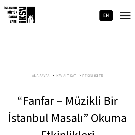
EN
ANA SAYFA
İKSV ALT KAT
ETKİNLİKLER
“Fanfar – Müzikli Bir
İstanbul Masalı” Okuma