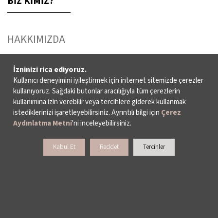
BİZ KİMİZ?
HAKKIMIZDA
FAALİYET RAPORLARI
İzninizi rica ediyoruz.
Kullanıcı deneyimini iyileştirmek için internet sitemizde çerezler
YAYINLAR
kullanıyoruz. Sağdaki butonlar aracılığıyla tüm çerezlerin
kullanımına izin verebilir veya tercihlere giderek kullanmak
İKSV’DE ÇALIŞMAK
istediklerinizi işaretleyebilirsiniz. Ayrıntılı bilgi için
Çerez
Aydınlatma Metni
'ni inceleyebilirsiniz.
BASIN
Kabul Et
Reddet
Tercihler
ARŞİV
BİZE ULAŞIN