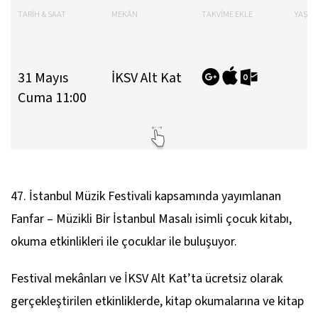
TARİH & SAAT
MEKÂN
TAKVİME EKLE
YAŞ AR
31 Mayıs
İKSV Alt Kat
Cuma 11:00
47. İstanbul Müzik Festivali kapsamında yayımlanan
Fanfar – Müzikli Bir İstanbul Masalı
isimli çocuk kitabı,
okuma etkinlikleri ile çocuklar ile buluşuyor.
Festival mekânları ve İKSV Alt Kat’ta ücretsiz olarak
gerçekleştirilen etkinliklerde, kitap okumalarına ve kitap