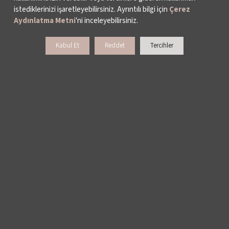
istediklerinizi işaretleyebilirsiniz. Ayrıntılı bilgi için
Çerez
ARŞİV
Aydınlatma Metni
'ni inceleyebilirsiniz.
BİZE ULAŞIN
Kabul Et
Reddet
Tercihler
DESTEKLERİNİZİ BEKLİYORUZ
LALE KART ÜYELİK PROGRAMI
SPONSORLUK PROGRAMI
BAĞIŞ OLANAKLARI
KURUMSAL SATIŞ
BİENALE KİŞİSEL DESTEK