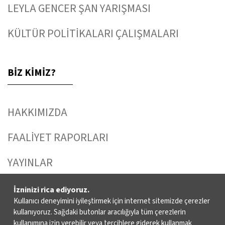
LEYLA GENCER ŞAN YARIŞMASI
KÜLTÜR POLİTİKALARI ÇALIŞMALARI
BİZ KİMİZ?
HAKKIMIZDA
FAALİYET RAPORLARI
YAYINLAR
İKSV’DE ÇALIŞMAK
İzninizi rica ediyoruz.
Kullanıcı deneyimini iyileştirmek için internet sitemizde çerezler
BASIN
kullanıyoruz. Sağdaki butonlar aracılığıyla tüm çerezlerin
kullanımına izin verebilir veya tercihlere giderek kullanmak