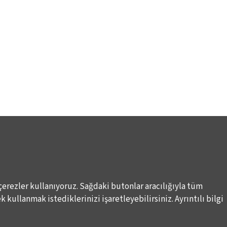
çerezler kullanıyoruz. Sağdaki butonlar aracılığıyla tüm
Elektronik Posta İletimlerine İlişkin Hukuki Kurallar
Haber A
 kullanmak istediklerinizi işaretleyebilirsiniz. Ayrıntılı bilgi