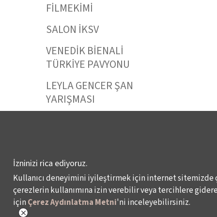
FİLMEKİMİ
SALON İKSV
VENEDİK BİENALİ
TÜRKİYE PAVYONU
LEYLA GENCER ŞAN
YARIŞMASI
KÜLTÜR POLİTİKALARI
ÇALIŞMALARI
İzninizi rica ediyoruz.
Kullanıcı deneyimini iyileştirmek için internet sitemizde 
Veri Sahibi Başvuru Formu
KVKK Politikası
çerezlerin kullanımına izin verebilir veya tercihlere giderek
için
Çerez Aydınlatma Metni
'ni inceleyebilirsiniz.
© 2024 – İKSV, İstanbul Kültür Sanat Vakfı