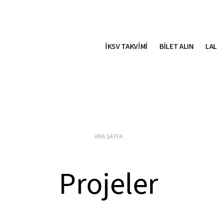
İKSV TAKVİMİ
BİLET ALIN
LAL
ANA SAYFA
Projeler