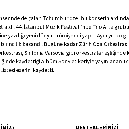
 konserinde de çalan Tchumburidze, bu konserin ardınd
et aldı. 44. İstanbul Müzik Festivali'nde Trio Arte gr
erine yazdığı yeni dünya prömiyerini yaptı. Aynı yıl bu 
 birincilik kazandı. Bugüne kadar Zürih Oda Orkestra
rkestrası, Sinfonia Varsovia gibi orkestralar eşliğinde 
liğinde kaydettiği albüm Sony etiketiyle yayınlanan 
istesi eserini kaydetti.
KİMİZ?
DESTEKLERİNİZİ