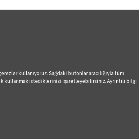
çerezler kullanıyoruz. Sağdaki butonlar aracılığıyla tüm
 kullanmak istediklerinizi işaretleyebilirsiniz. Ayrıntılı bilgi
Elektronik Posta İletimlerine İlişkin Hukuki Kurallar
Haber A