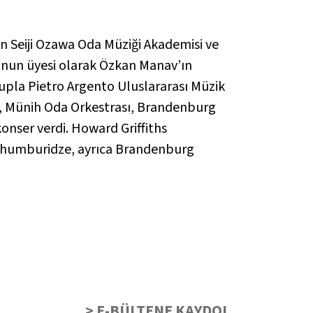
an Seiji Ozawa Oda Müziği Akademisi ve
ubunun üyesi olarak Özkan Manav’ın
grupla Pietro Argento Uluslararası Müzik
sı, Münih Oda Orkestrası, Brandenburg
konser verdi. Howard Griffiths
Tchumburidze, ayrıca Brandenburg
> E-BÜLTENE KAYDOL