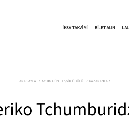
İKSV TAKVİMİ
BİLET ALIN
LAL
ANA SAYFA
AYDIN GÜN TEŞVİK ÖDÜLÜ
KAZANANLAR
eriko Tchumburid