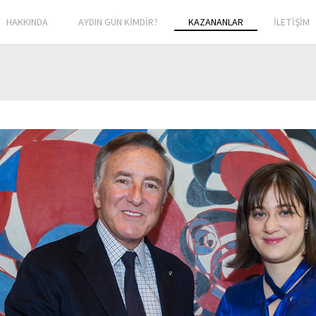
HAKKINDA
AYDIN GÜN KİMDİR?
KAZANANLAR
İLETİŞİM