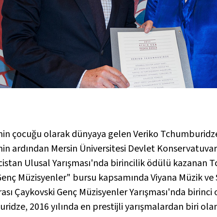
nin çocuğu olarak dünyaya gelen Veriko Tchumburidze,
n ardından Mersin Üniversitesi Devlet Konservatuvarı'
istan Ulusal Yarışması'nda birincilik ödülü kazanan 
Genç Müzisyenler" bursu kapsamında Viyana Müzik ve S
rası Çaykovski Genç Müzisyenler Yarışması'nda birinci
ridze, 2016 yılında en prestijli yarışmalardan biri ola