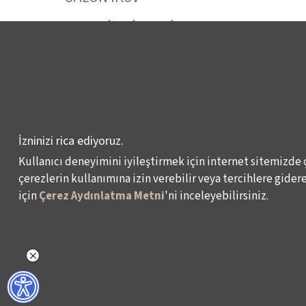
VENEDİK BİENALİ
TÜRKİYE PAVYONU
LEYLA GENCER ŞAN
YARIŞMASI
KÜLTÜR POLİTİKALARI
İzninizi rica ediyoruz.
ÇALIŞMALARI
Kullanıcı deneyimini iyileştirmek için internet sitemizde 
çerezlerin kullanımına izin verebilir veya tercihlere giderek
için
Çerez Aydınlatma Metni
'ni inceleyebilirsiniz.
Veri Sahibi Başvuru Formu
KVKK Politikası
© 2024 – İKSV, İstanbul Kültür Sanat Vakfı