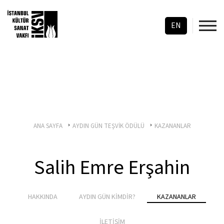
EN
ANA SAYFA
AYDIN GÜN TEŞVİK ÖDÜLÜ
KAZANANLAR
Salih Emre Erşahin
HAKKINDA
AYDIN GÜN KİMDİR?
KAZANANLAR
İLETİŞİM