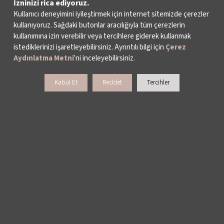
İzninizi rica ediyoruz.
Kullanıcı deneyimini iyileştirmek için internet sitemizde çerezler
kullanıyoruz. Sağdaki butonlar aracılığıyla tüm çerezlerin
HAKKIMIZDA
kullanımına izin verebilir veya tercihlere giderek kullanmak
istediklerinizi işaretleyebilirsiniz. Ayrıntılı bilgi için
Çerez
Aydınlatma Metni
'ni inceleyebilirsiniz.
FAALİYET RAPORLARI
Kabul Et
Reddet
Tercihler
YAYINLAR
İKSV’DE ÇALIŞMAK
BASIN
ARŞİV
BİZE ULAŞIN