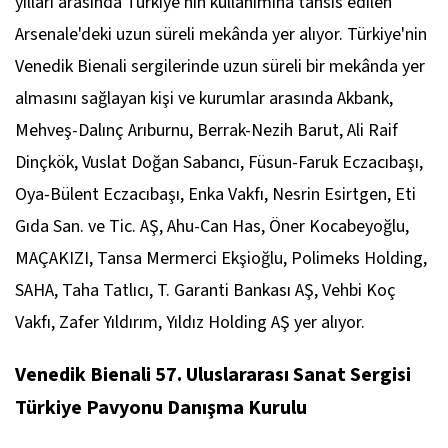
yılları arasında Türkiye'nin kullanımına tahsis edilen
Arsenale'deki uzun süreli mekânda yer alıyor. Türkiye'nin
Venedik Bienali sergilerinde uzun süreli bir mekânda yer
almasını sağlayan kişi ve kurumlar arasında Akbank,
Mehveş-Dalınç Arıburnu, Berrak-Nezih Barut, Ali Raif
Dinçkök, Vuslat Doğan Sabancı, Füsun-Faruk Eczacıbaşı,
Oya-Bülent Eczacıbaşı, Enka Vakfı, Nesrin Esirtgen, Eti
Gıda San. ve Tic. AŞ, Ahu-Can Has, Öner Kocabeyoğlu,
MAÇAKIZI, Tansa Mermerci Ekşioğlu, Polimeks Holding,
SAHA, Taha Tatlıcı, T. Garanti Bankası AŞ, Vehbi Koç
Vakfı, Zafer Yıldırım, Yıldız Holding AŞ yer alıyor.
Venedik Bienali 57. Uluslararası Sanat Sergisi
Türkiye Pavyonu Danışma Kurulu