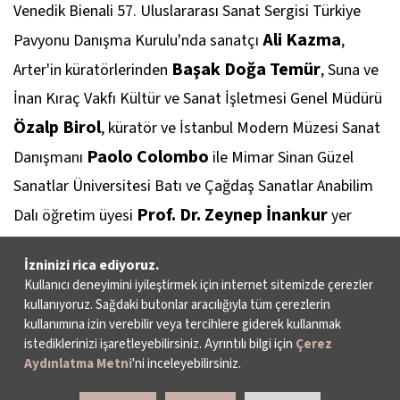
Venedik Bienali 57. Uluslararası Sanat Sergisi Türkiye
Ali Kazma
Pavyonu Danışma Kurulu'nda sanatçı
,
Başak Doğa Temür
Arter'in küratörlerinden
, Suna ve
İnan Kıraç Vakfı Kültür ve Sanat İşletmesi Genel Müdürü
Özalp Birol
, küratör ve İstanbul Modern Müzesi Sanat
Paolo Colombo
Danışmanı
ile Mimar Sinan Güzel
Sanatlar Üniversitesi Batı ve Çağdaş Sanatlar Anabilim
Prof. Dr. Zeynep İnankur
Dalı öğretim üyesi
yer
alıyor.
İzninizi rica ediyoruz.
Kullanıcı deneyimini iyileştirmek için internet sitemizde çerezler
Cevdet Erek
kullanıyoruz. Sağdaki butonlar aracılığıyla tüm çerezlerin
kullanımına izin verebilir veya tercihlere giderek kullanmak
1974'te İstanbul'da doğan Cevdet Erek, Mimar Sinan
istediklerinizi işaretleyebilirsiniz. Ayrıntılı bilgi için
Çerez
Aydınlatma Metni
'ni inceleyebilirsiniz.
Üniversitesi'nde tamamladığı Mimarlık eğitimi sırasında
ve sonrasında Nekropsi müzik grubunda ve çeşitli