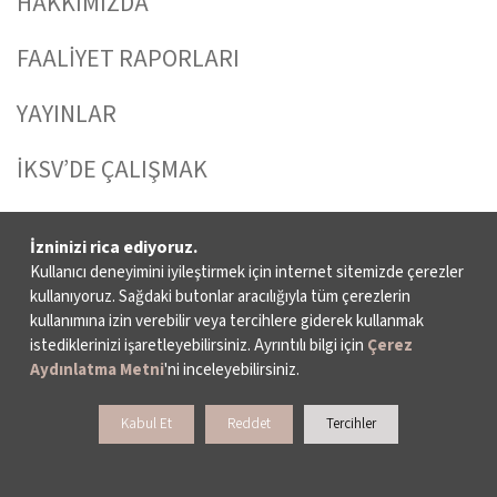
HAKKIMIZDA
FAALİYET RAPORLARI
YAYINLAR
İKSV’DE ÇALIŞMAK
BASIN
İzninizi rica ediyoruz.
Kullanıcı deneyimini iyileştirmek için internet sitemizde çerezler
ARŞİV
kullanıyoruz. Sağdaki butonlar aracılığıyla tüm çerezlerin
kullanımına izin verebilir veya tercihlere giderek kullanmak
BİZE ULAŞIN
istediklerinizi işaretleyebilirsiniz. Ayrıntılı bilgi için
Çerez
Aydınlatma Metni
'ni inceleyebilirsiniz.
DESTEKLERİNİZİ BEKLİYORUZ
Kabul Et
Reddet
Tercihler