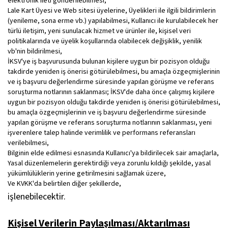
elektronik ileti gönderilebilmesi,
Lale Kart Üyesi ve Web sitesi üyelerine, Üyelikleri ile ilgili bildirimlerin
(yenileme, sona erme vb.) yapılabilmesi, Kullanıcı ile kurulabilecek her
türlü iletişim, yeni sunulacak hizmet ve ürünler ile, kişisel veri
politikalarında ve üyelik koşullarında olabilecek değişiklik, yenilik
vb'nin bildirilmesi,
İKSV'ye iş başvurusunda bulunan kişilere uygun bir pozisyon olduğu
takdirde yeniden iş önerisi götürülebilmesi, bu amaçla özgeçmişlerinin
ve iş başvuru değerlendirme süresinde yapılan görüşme ve referans
soruşturma notlarının saklanması; İKSV'de daha önce çalışmış kişilere
uygun bir pozisyon olduğu takdirde yeniden iş önerisi götürülebilmesi,
bu amaçla özgeçmişlerinin ve iş başvuru değerlendirme süresinde
yapılan görüşme ve referans soruşturma notlarının saklanması, yeni
işverenlere talep halinde verimlilik ve performans referansları
verilebilmesi,
Bilginin elde edilmesi esnasında Kullanıcı'ya bildirilecek sair amaçlarla,
Yasal düzenlemelerin gerektirdiği veya zorunlu kıldığı şekilde, yasal
yükümlülüklerin yerine getirilmesini sağlamak üzere,
Ve KVKK'da belirtilen diğer şekillerde,
işlenebilecektir.
Kişisel Verilerin Paylaşılması/Aktarılması