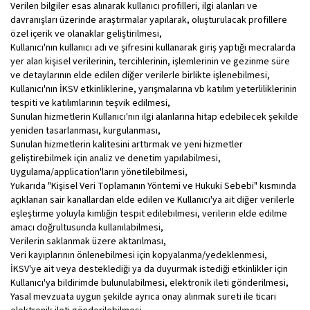
Verilen bilgiler esas alınarak kullanıcı profilleri, ilgi alanları ve
davranışları üzerinde araştırmalar yapılarak, oluşturulacak profillere
özel içerik ve olanaklar geliştirilmesi,
Kullanıcı'nın kullanıcı adı ve şifresini kullanarak giriş yaptığı mecralarda
yer alan kişisel verilerinin, tercihlerinin, işlemlerinin ve gezinme süre
ve detaylarının elde edilen diğer verilerle birlikte işlenebilmesi,
Kullanıcı'nın İKSV etkinliklerine, yarışmalarına vb katılım yeterliliklerinin
tespiti ve katılımlarının teşvik edilmesi,
Sunulan hizmetlerin Kullanıcı'nın ilgi alanlarına hitap edebilecek şekilde
yeniden tasarlanması, kurgulanması,
Sunulan hizmetlerin kalitesini arttırmak ve yeni hizmetler
geliştirebilmek için analiz ve denetim yapılabilmesi,
Uygulama/application'ların yönetilebilmesi,
Yukarıda "Kişisel Veri Toplamanın Yöntemi ve Hukuki Sebebi" kısmında
açıklanan sair kanallardan elde edilen ve Kullanıcı'ya ait diğer verilerle
eşleştirme yoluyla kimliğin tespit edilebilmesi, verilerin elde edilme
amacı doğrultusunda kullanılabilmesi,
Verilerin saklanmak üzere aktarılması,
Veri kayıplarının önlenebilmesi için kopyalanma/yedeklenmesi,
İKSV'ye ait veya desteklediği ya da duyurmak istediği etkinlikler için
Kullanıcı'ya bildirimde bulunulabilmesi, elektronik ileti gönderilmesi,
Yasal mevzuata uygun şekilde ayrıca onay alınmak sureti ile ticari