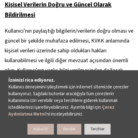
Kişisel Verilerin Doğru ve Güncel Olarak
Bildirilmesi
Kullanıcı'nın paylaştığı bilgilerin/verilerin doğru olması ve
güncel bir şekilde muhafaza edilmesi, KVKK anlamında
kişisel verileri üzerinde sahip oldukları hakları
kullanabilmesi ve ilgili diğer mevzuat açısından önemli
olup, Kullanıcı'nın yanlış bilgi verilmesinden doğacak
sorumluluklar tamamen kendisine ait olacaktır.
İzninizi rica ediyoruz.
Kullanıcı deneyimini iyileştirmek için internet sitemizde çerezler
kullanıyoruz. Sağdaki butonlar aracılığıyla tüm çerezlerin
Kişisel Verilerinize İlişkin Haklarınız
kullanımına izin verebilir veya tercihlere giderek kullanmak
istediklerinizi işaretleyebilirsiniz. Ayrıntılı bilgi için
Çerez
KVKK'nın 11. maddesi gereği Kullanıcı; İKSV'ye (İKSV
Aydınlatma Metni
'ni inceleyebilirsiniz.
tarafından açıklanacak ve yasal altyapısı sağlandığında
Kabul Et
Reddet
Tercihler
Veri Sorumluları Sicilinde ilan edilecek temsilciye)