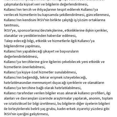
çalışmalarda kişisel veri ve bilgilerin değerlendirilmesi,
Kullanıcı'nın tercih ve ihtiyaçlarının tespit edilerek Kullanıcı'ya
verilecek hizmetlerin bu kapsamda şekillendirilmesi, güncellenmesi,
Kullanıcı'nın kendisini İKSV'nin birlikte çalıştığı iş/çözüm ortaklarına
tanıtması,
İKSV'ye, sponsorlarına/destekçilerine, etkinliklerine ilişkin içerikler,
olanaklar ve yeniliklerinden haberdar edilmesi,
Talep edeceği bilgi, etkinlik ve hizmetlerle ilgili Kullanıcı'ya
bilgilendirme yapılması,
Kullanıcı'nın yapabileceği şikayet ve başvuruların
değerlendirilebilmesi,
Kullanıcı'ya tercihlerine göre ilgilerini çekebilecek yeni etkinlik ve
hizmetlerin önerilebilmesi,
Kullanıcı'ya kişiye özel hizmetler sunulabilmesi,
Kullanıcı'nın beğendiği, tekrar erişmek isteyebileceği,
hatırlatılmasından memnuniyet duyacağı içeriklerin ve olanakların
Kullanıcı'ya tercihine bağlı olarak hatırlatılabilmesi,
Kullanıcı tarafından verilen bilgiler esas alınarak kullanıcı profilleri, ilgi
alanları ve davranışları üzerinde araştırmalar yapılarak, anonim, toplam
ve istatistiksel bir bilgi üretilmesi, bu bilgilerin diğer üyelerin bilgileri
ile birleştirilereki belirli yaş grubu, kadın-erkek ziyaretçi yüzdesi gibi
İKSV'nin içeriğini geliştirmesi,