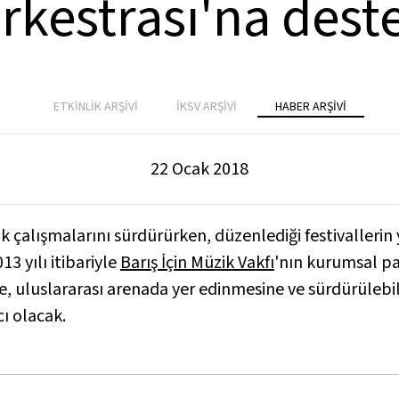
rkestrası'na dest
ETKİNLİK ARŞİVİ
İKSV ARŞİVİ
HABER ARŞİVİ
22 Ocak 2018
ik çalışmalarını sürdürürken, düzenlediği festivallerin 
13 yılı itibariyle
Barış İçin Müzik Vakfı
'nın kurumsal pa
ne, uluslararası arenada yer edinmesine ve sürdürülebil
ı olacak.