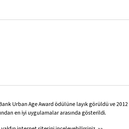
 Bank Urban Age Award ödülüne layık görüldü ve 2012 y
ndan en iyi uygulamalar arasında gösterildi.
in vakfın internet sitesini inceleyebilirsiniz.
»»