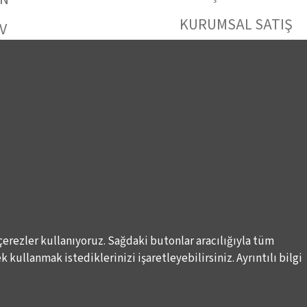
KURUMSAL SATIŞ
V
BİENALE KİŞİSEL
 ULAŞIN
DESTEK
çerezler kullanıyoruz. Sağdaki butonlar aracılığıyla tüm
 kullanmak istediklerinizi işaretleyebilirsiniz. Ayrıntılı bilgi