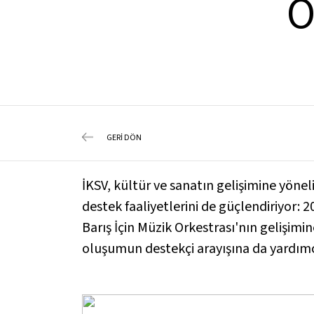
O
GERİ DÖN
İKSV, kültür ve sanatın gelişimine yönel
destek faaliyetlerini de güçlendiriyor: 20
Barış İçin Müzik Orkestrası'nın gelişimi
oluşumun destekçi arayışına da yardımc