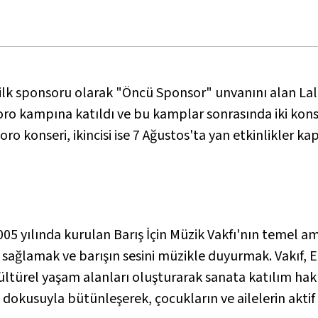
n ilk sponsoru olarak "Öncü Sponsor" unvanını alan La
koro kampına katıldı ve bu kamplar sonrasında iki kons
o konseri, ikincisi ise 7 Ağustos'ta yan etkinlikler k
05 yılında kurulan Barış İçin Müzik Vakfı'nın temel 
ı sağlamak ve barışın sesini müzikle duyurmak. Vakıf,
kültürel yaşam alanları oluşturarak sanata katılım hak
l dokusuyla bütünleşerek, çocukların ve ailelerin akti