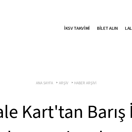
İKSV TAKVİMİ
BİLET ALIN
LAL
ANA SAYFA
ARŞİV
HABER ARŞİVİ
ale Kart'tan Barış 