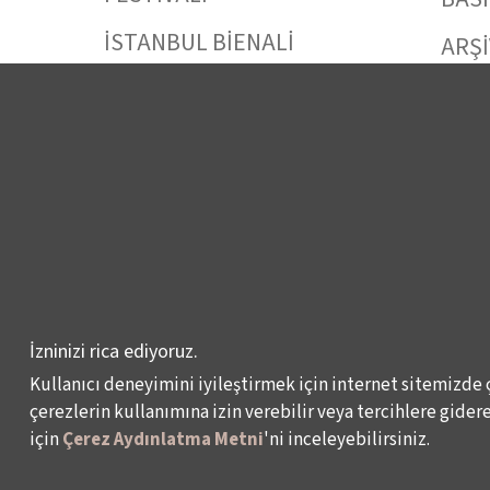
İSTANBUL BİENALİ
ARŞİ
İSTANBUL TİYATRO
BİZE
FESTİVALİ
FİLMEKİMİ
SALON İKSV
VENEDİK BİENALİ
TÜRKİYE PAVYONU
LEYLA GENCER ŞAN
İzninizi rica ediyoruz.
YARIŞMASI
Kullanıcı deneyimini iyileştirmek için internet sitemizde 
çerezlerin kullanımına izin verebilir veya tercihlere giderek
KÜLTÜR POLİTİKALARI
için
Çerez Aydınlatma Metni
'ni inceleyebilirsiniz.
ÇALIŞMALARI