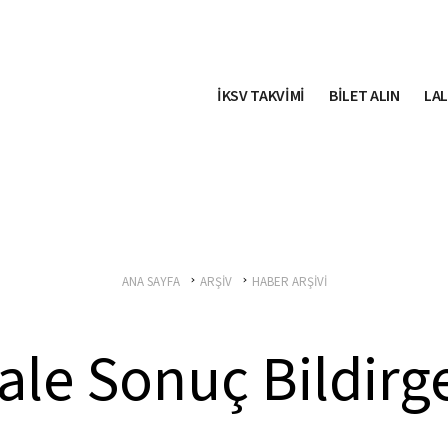
İKSV TAKVİMİ
BİLET ALIN
LAL
ANA SAYFA
ARŞİV
HABER ARŞİVİ
ale Sonuç Bildirg