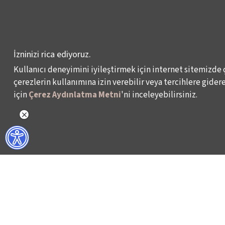
KÜLTÜR POLİTİKALARI
ÇALIŞMALARI
İzninizi rica ediyoruz.
Kullanıcı deneyimini iyileştirmek için internet sitemizde 
çerezlerin kullanımına izin verebilir veya tercihlere giderek
Veri Sahibi Başvuru Formu
KVKK Politikası
için
Çerez Aydınlatma Metni
'ni inceleyebilirsiniz.
© 2024 – İKSV, İstanbul Kültür Sanat Vakfı