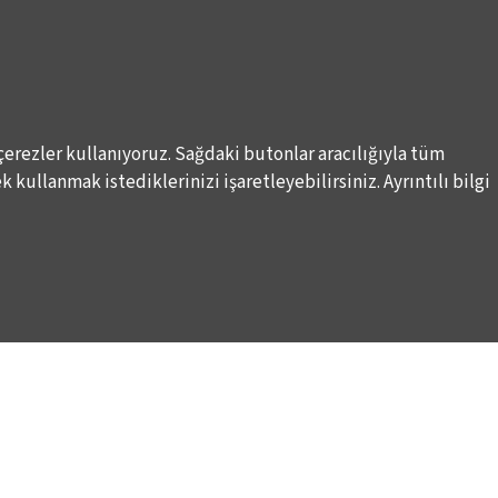
çerezler kullanıyoruz. Sağdaki butonlar aracılığıyla tüm
 kullanmak istediklerinizi işaretleyebilirsiniz. Ayrıntılı bilgi
Elektronik Posta İletimlerine İlişkin Hukuki Kurallar
Haber A