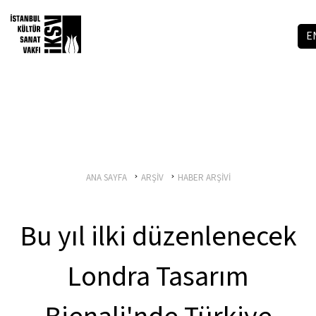
E
ANA SAYFA
ARŞİV
HABER ARŞİVİ
Bu yıl ilki düzenlenecek
Londra Tasarım