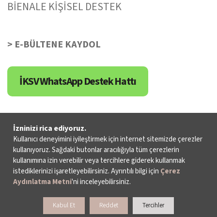
BİENALE KİŞİSEL DESTEK
> E-BÜLTENE KAYDOL
İKSV WhatsApp Destek Hattı
İzninizi rica ediyoruz.
Veri Sahibi Başvuru Formu
Kullanıcı deneyimini iyileştirmek için internet sitemizde çerezler
kullanıyoruz. Sağdaki butonlar aracılığıyla tüm çerezlerin
KVKK Politikası
kullanımına izin verebilir veya tercihlere giderek kullanmak
Elektronik Posta İletimlerine İlişkin Hukuki Kurallar
istediklerinizi işaretleyebilirsiniz. Ayrıntılı bilgi için
Çerez
Aydınlatma Metni
'ni inceleyebilirsiniz.
Haber Arşivi
Kabul Et
Reddet
Tercihler
Site Haritası