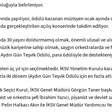
kluğuyla belirleniyor.
ık ayında yapılıyor, ödülü kazanan müzisyen ocak ayın
da gerçekleştirilen açılış konserinde takdim ediliyor.
ında 30 yaşını doldurmamış olmak, önemli ulusal ve ul
müzik kariyerine sahip olmak, saygın orkestralarda ve 
 Aydın Gün Teşvik Ödülü, para ödülüyle de destekleniy
leri üç yıl için seçilmektedir. İKSV Yönetim Kurulu ka
zla iki dönem (Aydın Gün Teşvik Ödülü için en fazla altı 
ak Seçici Kurul, İKSV Genel Müdürü Görgün Taner başk
t ve orkestra şefi İbrahim Yazıcı, piyanist ve devlet 
. Pelin Halkacı Akın ile İKSV Genel Müdür Yardımcısı 