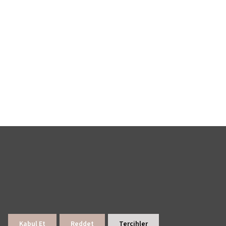
Kabul Et
Reddet
Tercihler