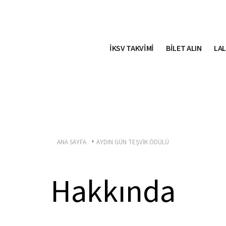
İKSV TAKVİMİ
BİLET ALIN
LAL
ANA SAYFA
AYDIN GÜN TEŞVİK ÖDÜLÜ
Hakkında