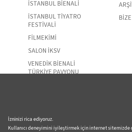
İSTANBUL BİENALİ
ARŞİ
İSTANBUL TİYATRO
BİZE
FESTİVALİ
FİLMEKİMİ
SALON İKSV
VENEDİK BİENALİ
TÜRKİYE PAVYONU
LEYLA GENCER ŞAN
YARIŞMASI
KÜLTÜR POLİTİKALARI
ÇALIŞMALARI
İzninizi rica ediyoruz.
Kullanıcı deneyimini iyileştirmek için internet sitemizde 