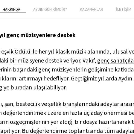
HAKKINDA
AYDIN GÜN KİMDİR?
KAZANANLAR
İLETİŞİM
 yıl genç müzisyenlere destek
Teşvik Ödülü ile her yıl klasik müzik alanında, ulusal 
aki bir müzisyene destek veriyor. Vakıf,
genç sanatçıl
yerinin başındaki genç müzisyenlerin gelişimine katk
lıklarını artırmayı hedefliyor. Geçtiğimiz yıllarda Ay
lgiye
buradan
ulaşılabiliyor.
, şan, bestecilik ve şeflik branşlarındaki adaylar arası
n değerlendirilmek üzere en fazla üç aday önermesi be
rın özgeçmişlerinin yer aldığı bir dosya hazırlanarak t
yapılıyor. Bu değerlendirme toplantısında tüm adayla