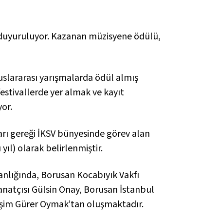
da duyuruluyor. Kazanan müzisyene ödülü,
uslararası yarışmalarda ödül almış
festivallerde yer almak ve kayıt
or.
rarı gereği İKSV bünyesinde görev alan
yıl) olarak belirlenmiştir.
anlığında, Borusan Kocabıyık Vakfı
sanatçısı Gülsin Onay, Borusan İstanbul
Yeşim Gürer Oymak’tan oluşmaktadır.